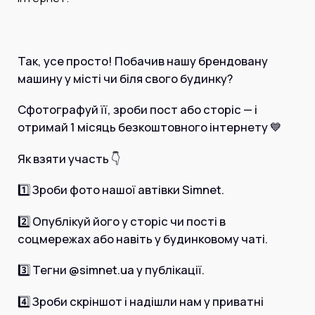
Інтернет+ТБ
Телебачення
Домофонія
Відеонагляд
Про нас
Так, усе просто! Побачив нашу брендовану
Допомога
Контакти
машину у місті чи біля свого будинку?
Інше
Для дому
Сфотографуй її, зроби пост або сторіс — і
Для бізнесу
Карта покриття
отримай 1 місяць безкоштовного інтернету 💙
Магазин
Як взяти участь 👇
Загальні запитання:
1️⃣ Зроби фото нашої автівки Simnet.
info@simnet.kiev.ua
2️⃣ Опублікуй його у сторіс чи пості в
Технічна підтримка:
соцмережах або навіть у будинковому чаті.
support@simnet.kiev.ua
3️⃣ Тегни
@simnet
.ua у публікації.
03134, м. Київ, вул. Симиренко, 36,
4️⃣ Зроби скріншот і надішли нам у приватні
корпус А, 3 поверх