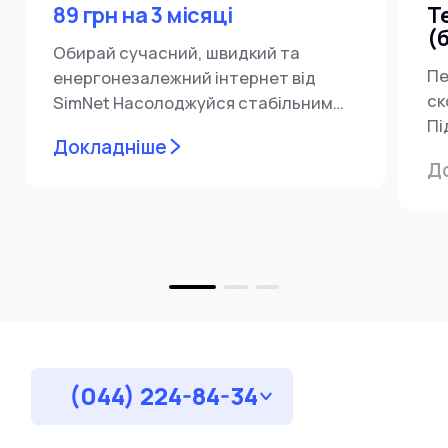
89 грн на 3 місяці
Т
(
Обирай сучасний, швидкий та
Пе
енергонезалежний інтернет від
ск
SimNet Насолоджуйся стабільним
Пі
зв’язком лише за 89 грн/міс
Докладніше
мі
протягом 3-ох місяців! Наші тарифи…
Д
пі
(044) 224-84-34