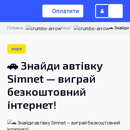
Оплатити
Головна
Акції
🚗 Знайди
(044) 224-84-34
АКЦІЯ
🚗 Знайди автівку
Замовити дзвінок
Simnet — виграй
Для дому
безкоштовний
інтернет!
Головна
Акції
Інтернет