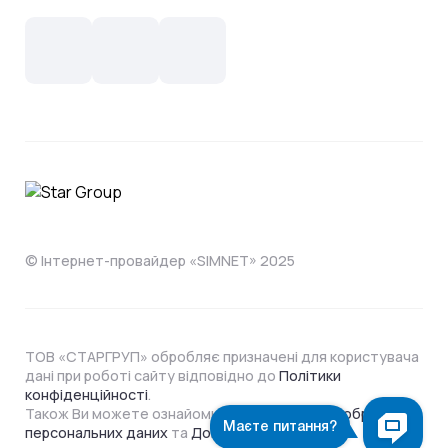
Контакти
Новини
СКС, Монтаж
Інтернет в одному тарифі!
Поширені запитання
Лояльність
IT- аутсорсинг
Телебачення
Документи
Обладнання
Охорона
Домофонія
Інструкції
Про компанію
Житловим комплексам
Відеонагляд
Способи оплати
© Інтернет-провайдер «SIMNET» 2025
ТОВ «СТАРГРУП» обробляє призначені для користувача
дані при роботі сайту відповідно до
Політики
конфіденційності
.
Також Ви можете ознайомитися з
Політикою обробки
персональних даних
та
Договором Оферти