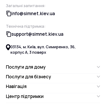
Загальні запитання:
info@simnet.kiev.ua
Технічна підтримка:
support@simnet.kiev.ua
03134, м. Київ, вул. Симиренко, 36,
корпус А, 3 поверх
Послуги для дому
Послуги для бізнесу
Інтернет
Навігація
Інтернет для бізнесу
Інтернет + ТБ
Центр підтримки
Акції
Відеонагляд
Цифрове телебачення Omega.TV та