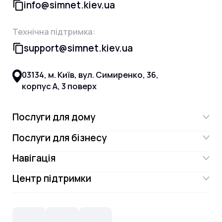
info@simnet.kiev.ua
Технічна підтримка:
support@simnet.kiev.ua
03134, м. Київ, вул. Симиренко, 36,
корпус А, 3 поверх
Послуги для дому
Послуги для бізнесу
Інтернет
Навігація
Інтернет для бізнесу
Інтернет + ТБ
Центр підтримки
Акції
Відеонагляд
Цифрове телебачення Omega.TV та
Контакти
Новини
СКС, Монтаж
Інтернет в одному тарифі!