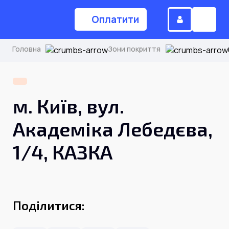
Оплатити
Головна
Зони покриття
(044) 224-84-34
м. Київ, вул.
Замовити дзвінок
Академіка Лебедєва,
1/4, КАЗКА
Для дому
Головна
Поділитися:
Акції
Інтернет