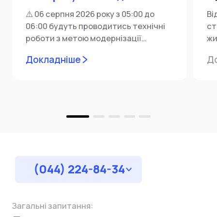
⚠️ 06 серпня 2026 року з 05:00 до
Ві
06:00 будуть проводитись технічні
ст
роботи з метою модернізації
жи
мережевої інфраструктури ⚙️ У...
ін
Докладніше
Д
пр
за
(044) 224-84-34
Загальні запитання: