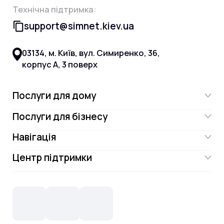
Технічна підтримка:
support@simnet.kiev.ua
03134, м. Київ, вул. Симиренко, 36,
корпус А, 3 поверх
Послуги для дому
Послуги для бізнесу
Інтернет
Навігація
Інтернет для бізнесу
Інтернет + ТБ
Центр підтримки
Акції
Відеонагляд
Цифрове телебачення Omega.TV та
Контакти
Новини
СКС, Монтаж
Інтернет в одному тарифі!
Поширені запитання
Лояльність
IT- аутсорсинг
Телебачення