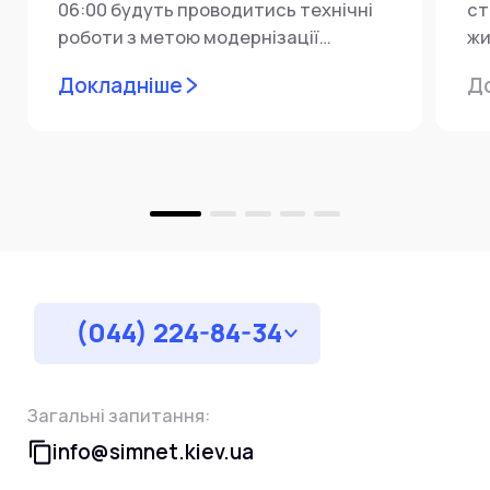
06:00 будуть проводитись технічні
ст
роботи з метою модернізації
жи
мережевої інфраструктури ⚙️ У...
ін
Докладніше
Д
пр
за
(044) 224-84-34
Загальні запитання:
info@simnet.kiev.ua