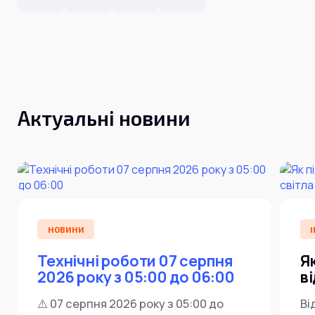
Інтернет+ТБ
Телебачення
Домофонія
Відеонагляд
Про нас
Допомога
Контакти
Інше
Для дому
Для бізнесу
Актуальні новини
Карта покриття
Магазин
Загальні запитання:
info@simnet.kiev.ua
НОВИНИ
І
Технічна підтримка:
support@simnet.kiev.ua
Технічні роботи 07 серпня
Я
2026 року з 05:00 до 06:00
в
03134, м. Київ, вул. Симиренко, 36,
⚠️ 07 серпня 2026 року з 05:00 до
Ві
корпус А, 3 поверх