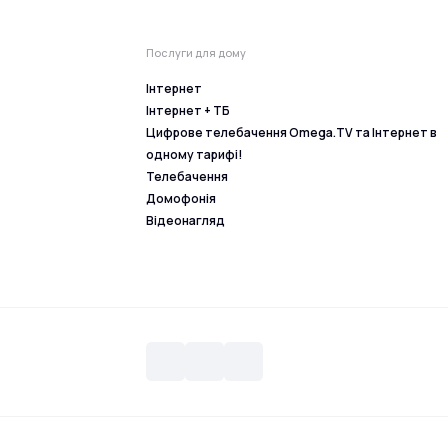
Послуги для дому
Інтернет
Інтернет + ТБ
Цифрове телебачення Omega.TV та Інтернет в
одному тарифі!
Телебачення
Домофонія
Відеонагляд