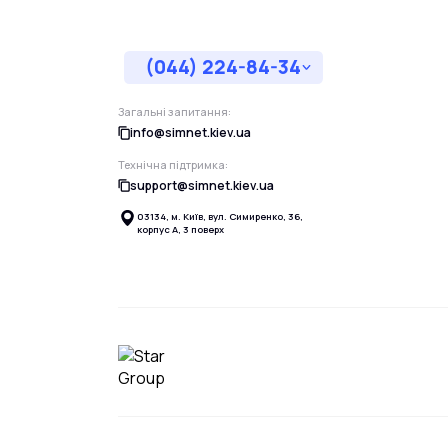
(044) 224-84-34
Загальні запитання:
info@simnet.kiev.ua
Технічна підтримка:
support@simnet.kiev.ua
03134, м. Київ, вул. Симиренко, 36,
корпус А, 3 поверх