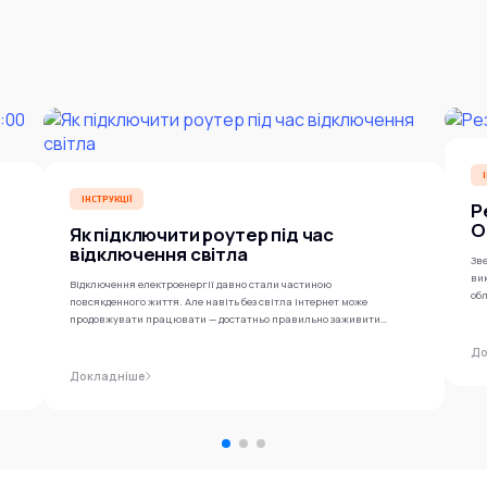
ІНСТРУКЦІЇ
Р
O
Як підключити роутер під час
відключення світла
Зве
ви
Відключення електроенергії давно стали частиною
обл
повсякденного життя. Але навіть без світла інтернет може
продовжувати працювати — достатньо правильно заживити
роутер...
До
Докладніше