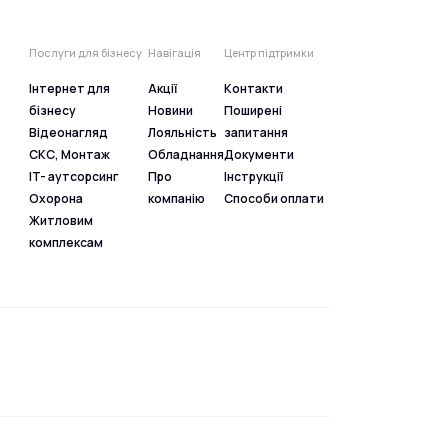
Послуги для бізнесу
Навігація
Центр підтримки
Інтернет для
Акції
Контакти
бізнесу
Новини
Поширені
Відеонагляд
Лояльність
запитання
СКС, Монтаж
Обладнання
Документи
IT- аутсорсинг
Про
Інструкції
Охорона
компанію
Способи оплати
Житловим
комплексам