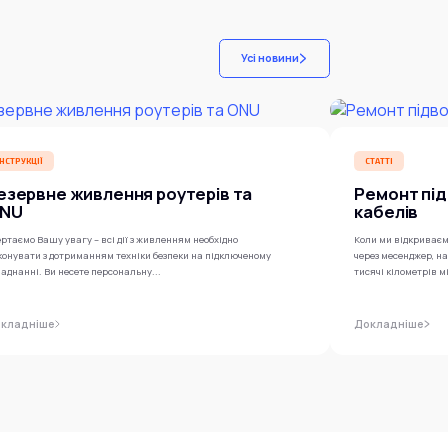
Усі новини
ІНСТРУКЦІЇ
СТАТТІ
езервне живлення роутерів та
Ремонт під
NU
кабелів
ртаємо Вашу увагу – всі дії з живленням необхідно
Коли ми відкриваєм
конувати з дотриманням техніки безпеки на підключеному
через месенджер, н
аднанні. Ви несете персональну...
тисячі кілометрів м
кладніше
Докладніше