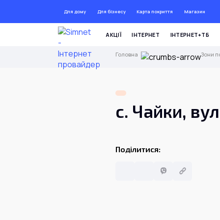
Для дому
Для бізнесу
Карта покриття
Магазин
ДО 
АКЦІЇ
ІНТЕРНЕТ
ІНТЕРНЕТ+ТБ
Головна
Зони п
с. Чайки, вул
Поділитися: