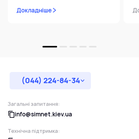
мережевої інфраструктури ⚙️ У...
ін
Докладніше
Д
пр
за
(044) 224-84-34
Загальні запитання:
info@simnet.kiev.ua
Технічна підтримка: