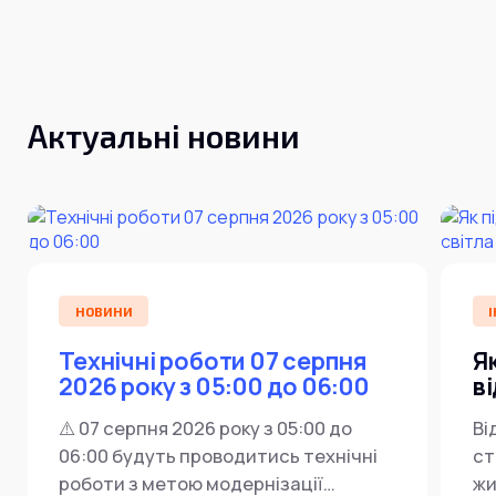
Інтернет+ТБ
Телебачення
Домофонія
Відеонагляд
Про нас
Допомога
Контакти
Актуальні новини
Інше
Для дому
Для бізнесу
Карта покриття
Магазин
Загальні запитання:
info@simnet.kiev.ua
НОВИНИ
І
Технічні роботи 07 серпня
Я
Технічна підтримка:
2026 року з 05:00 до 06:00
в
support@simnet.kiev.ua
⚠️ 07 серпня 2026 року з 05:00 до
Ві
06:00 будуть проводитись технічні
ст
03134, м. Київ, вул. Симиренко, 36,
роботи з метою модернізації
жи
корпус А, 3 поверх