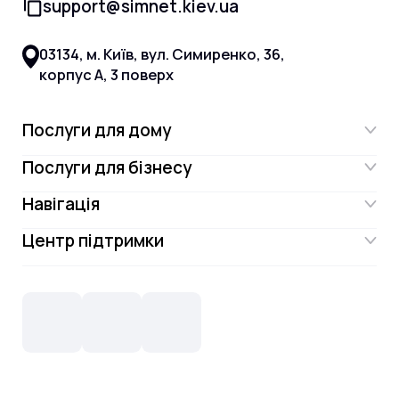
support@simnet.kiev.ua
03134, м. Київ, вул. Симиренко, 36,
корпус А, 3 поверх
Послуги для дому
Послуги для бізнесу
Інтернет
Навігація
Інтернет для бізнесу
Інтернет + ТБ
Центр підтримки
Акції
Відеонагляд
Цифрове телебачення Omega.TV та
Контакти
Новини
СКС, Монтаж
Інтернет в одному тарифі!
Поширені запитання
Лояльність
IT- аутсорсинг
Телебачення
Документи
Обладнання
Охорона
Домофонія