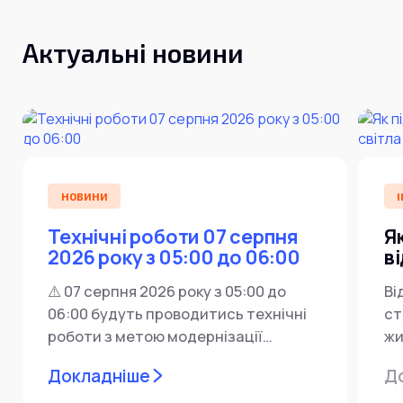
Актуальні новини
НОВИНИ
І
Технічні роботи 07 серпня
Я
2026 року з 05:00 до 06:00
в
⚠️ 07 серпня 2026 року з 05:00 до
Ві
06:00 будуть проводитись технічні
ст
роботи з метою модернізації
жи
мережевої інфраструктури ⚙️ У...
ін
Докладніше
Д
пр