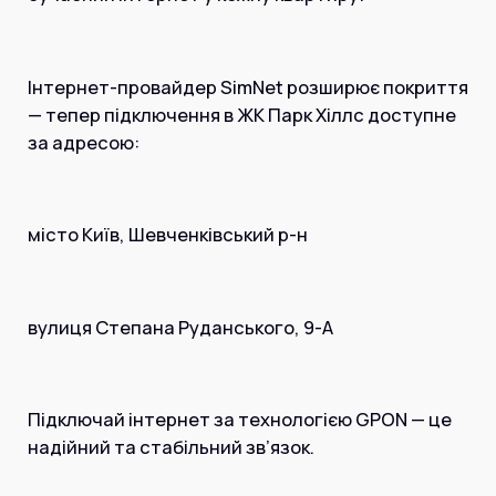
Інтернет+ТБ
Телебачення
Домофонія
Відеонагляд
Про нас
Інтернет-провайдер SimNet розширює покриття
Допомога
— тепер підключення в ЖК Парк Хіллс доступне
Контакти
Інше
за адресою:
Для дому
Для бізнесу
Карта покриття
Магазин
місто Київ, Шевченківський р-н
Загальні запитання:
info@simnet.kiev.ua
вулиця Степана Руданського, 9-А
Технічна підтримка:
support@simnet.kiev.ua
Підключай інтернет за технологією GPON — це
надійний та стабільний зв’язок.
03134, м. Київ, вул. Симиренко, 36,
корпус А, 3 поверх