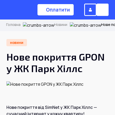
Оплатити
Головна
Новини
Нове по
(044) 224-84-34
НОВИНИ
Нове покриття GPON
Замовити дзвінок
у ЖК Парк Хіллс
Для дому
Головна
Акції
Нове покриття від SimNet у ЖК Парк Хіллс —
Інтернет
сучасний інтернет у кожну квартиру!