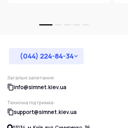
за
(044) 224-84-34
Загальні запитання:
info@simnet.kiev.ua
Технічна підтримка:
support@simnet.kiev.ua
03134, м. Київ, вул. Симиренко, 36,