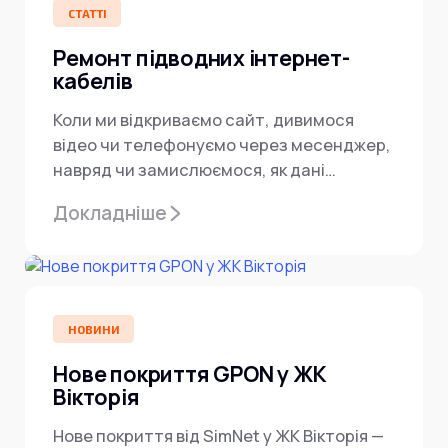
СТАТТІ
Ремонт підводних інтернет-
кабелів
Коли ми відкриваємо сайт, дивимося
відео чи телефонуємо через месенджер,
навряд чи замислюємося, як дані
долають тисячі кілометрів між
Докладніше
країнами....
НОВИНИ
Нове покриття GPON у ЖК
Вікторія
Нове покриття від SimNet у ЖК Вікторія —