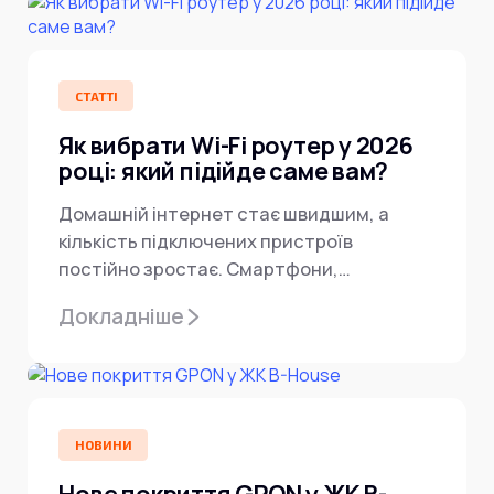
СТАТТІ
Як вибрати Wi-Fi роутер у 2026
році: який підійде саме вам?
Домашній інтернет стає швидшим, а
кількість підключених пристроїв
постійно зростає. Смартфони,
телевізори, ноутбуки, камери,
Докладніше
приставки, розумний будинок — усе це...
НОВИНИ
Нове покриття GPON у ЖК B-