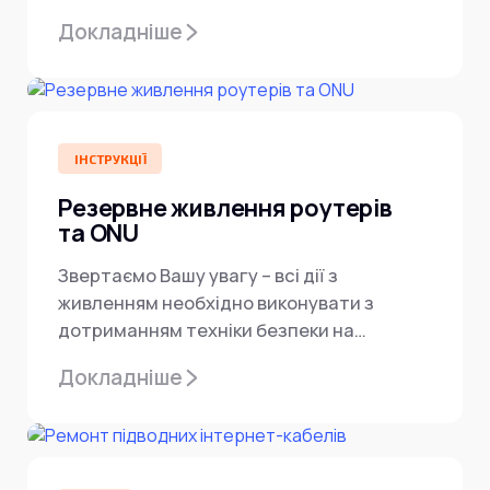
продовжувати працювати — достатньо
Докладніше
правильно заживити роутер...
ІНСТРУКЦІЇ
Резервне живлення роутерів
та ONU
Звертаємо Вашу увагу – всі дії з
живленням необхідно виконувати з
дотриманням техніки безпеки на
підключеному обладнанні. Ви несете
Докладніше
персональну...