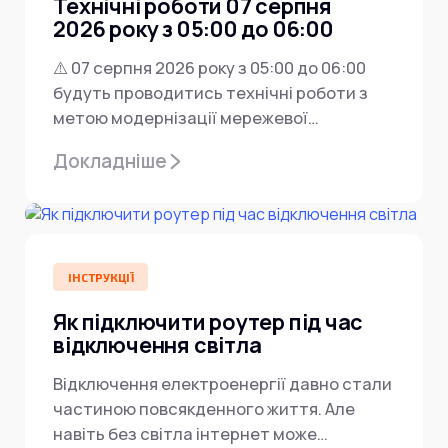
Технічні роботи 07 серпня
Інтернет+ТБ
Телебачення
2026 року з 05:00 до 06:00
Домофонія
Відеонагляд
⚠️ 07 серпня 2026 року з 05:00 до 06:00
Про нас
Допомога
будуть проводитись технічні роботи з
Контакти
метою модернізації мережевої
Інше
Для дому
інфраструктури ⚙️ У...
Докладніше
Для бізнесу
Карта покриття
Магазин
Загальні запитання:
info@simnet.kiev.ua
ІНСТРУКЦІЇ
Як підключити роутер під час
Технічна підтримка:
відключення світла
support@simnet.kiev.ua
Відключення електроенергії давно стали
частиною повсякденного життя. Але
03134, м. Київ, вул. Симиренко, 36,
навіть без світла інтернет може
корпус А, 3 поверх