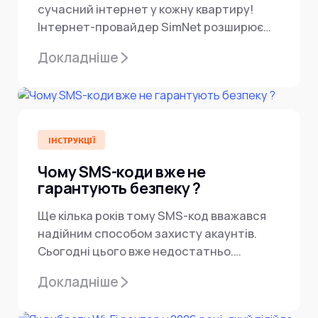
сучасний інтернет у кожну квартиру!
Інтернет-провайдер SimNet розширює
покриття — тепер підключення...
Докладніше
ІНСТРУКЦІЇ
Чому SMS-коди вже не
гарантують безпеку ?
Ще кілька років тому SMS-код вважався
надійним способом захисту акаунтів.
Сьогодні цього вже недостатньо.
Кіберзлочинці навчилися
Докладніше
перехоплювати одноразові коди,
підміняти...