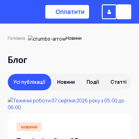
Оплатити
Головна
Новини
(044) 224-84-34
Блог
Замовити дзвінок
Усі публікації
Новини
Події
Статті
Для дому
Головна
НОВИНИ
Акції
Інтернет