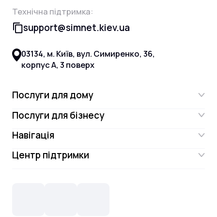
Технічна підтримка:
support@simnet.kiev.ua
03134, м. Київ, вул. Симиренко, 36,
корпус А, 3 поверх
Послуги для дому
Послуги для бізнесу
Інтернет
Навігація
Інтернет для бізнесу
Інтернет + ТБ
Центр підтримки
Акції
Відеонагляд
Цифрове телебачення Omega.TV та
Контакти
Новини
СКС, Монтаж
Інтернет в одному тарифі!
Поширені запитання
Лояльність
IT- аутсорсинг
Телебачення