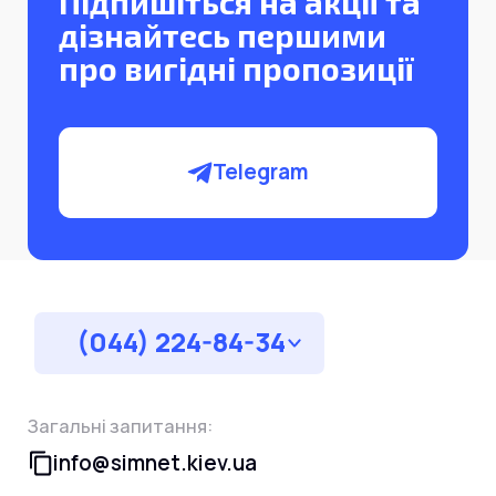
Підпишіться на акції та
дізнайтесь першими
про вигідні пропозиції
Telegram
(044) 224-84-34
Загальні запитання:
info@simnet.kiev.ua