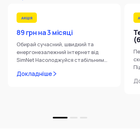
АКЦІЯ
89 грн на 3 місяці
Т
(
Обирай сучасний, швидкий та
Пе
енергонезалежний інтернет від
ск
SimNet Насолоджуйся стабільним
Пі
зв’язком лише за 89 грн/міс
Докладніше
мі
протягом 3-ох місяців! Наші тарифи…
Д
пі