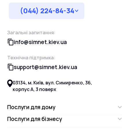
(044) 224-84-34
Загальні запитання:
info@simnet.kiev.ua
Технічна підтримка:
support@simnet.kiev.ua
03134, м. Київ, вул. Симиренко, 36,
корпус А, 3 поверх
Послуги для дому
Послуги для бізнесу
Інтернет