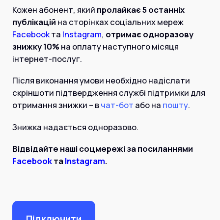
Інтернет+ТБ
Кожен абонент, який
пролайкає 5 останніх
Телебачення
Домофонія
публікацій
на сторінках соціальних мереж
Відеонагляд
Facebook
та
Instagram
,
отримає одноразову
Про нас
Допомога
знижку 10%
на оплату наступного місяця
Контакти
інтернет-послуг.
Інше
Для дому
Для бізнесу
Після виконання умови необхідно надіслати
Карта покриття
скріншоти підтвердження службі підтримки для
Магазин
отримання знижки – в
чат-бот
або на
пошту
.
Загальні запитання:
Знижка надається одноразово.
info@simnet.kiev.ua
Відвідайте наші соцмережі за посиланнями
Facebook
та
Instagram
.
Технічна підтримка:
support@simnet.kiev.ua
03134, м. Київ, вул. Симиренко, 36,
корпус А, 3 поверх
Підключити