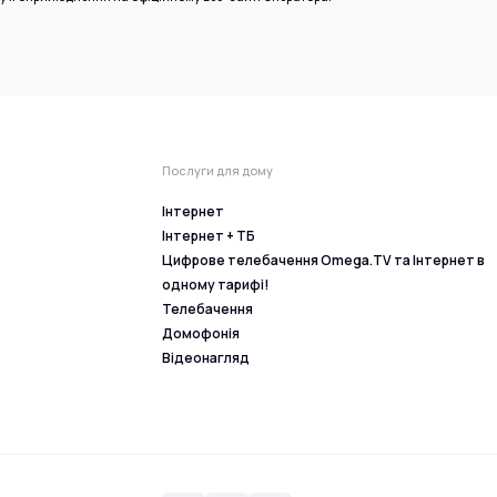
Послуги для дому
Інтернет
Інтернет + ТБ
Цифрове телебачення Omega.TV та Інтернет в
одному тарифі!
Телебачення
Домофонія
Відеонагляд