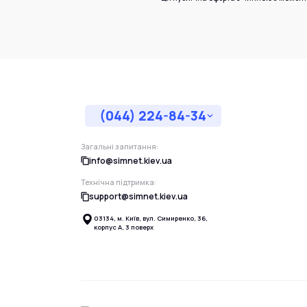
(044) 224-84-34
Загальні запитання:
info@simnet.kiev.ua
Технічна підтримка:
support@simnet.kiev.ua
03134, м. Київ, вул. Симиренко, 36,
корпус А, 3 поверх