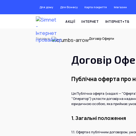
Для дому
Для бізнесу
Карта покриття
Магазин
АКЦІЇ
ІНТЕРНЕТ
ІНТЕРНЕТ+ТБ
Головна
Договір Оферти
Договір Офе
Публічна оферта про 
Ця Публічна оферта (надалі — "Оферта
"Оператор") укласти договір на надан
юридичною особою, яка приймає умови
1. Загальні положення
1.1. Оферта є публічним договором, ум