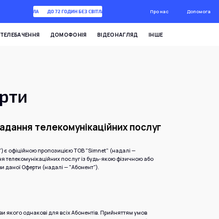
Про нас
Допомога
ДО 72 ГОДИН БЕЗ СВІТЛА
ДО 72 ГОДИН БЕЗ СВІТЛА
ТЕЛЕБАЧЕННЯ
ДОМОФОНІЯ
ВІДЕОНАГЛЯД
ІНШЕ
рти
надання телекомунікаційних послуг
") є офіційною пропозицією ТОВ "Simnet" (надалі —
ня телекомунікаційних послуг із будь-якою фізичною або
 даної Оферти (надалі — "Абонент").
ови якого однакові для всіх Абонентів. Прийняттям умов