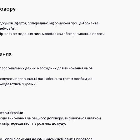
говору
и до умов Оферти, попередньо інформуючи про це Абонента
веб-сайті.
овір шляхом подання письмової заяви або припинення оплати
даних
їх персональних даних, необхідних для виконання умов
лошувати персональні дані Абонента третім особам, за
онодавством України.
ством України.
риводу виконання умов цього договору, вирішуються шляхом
и спір передається на розгляд до суду.
у її оприлюднення на офіційному веб-сайті Оператора.