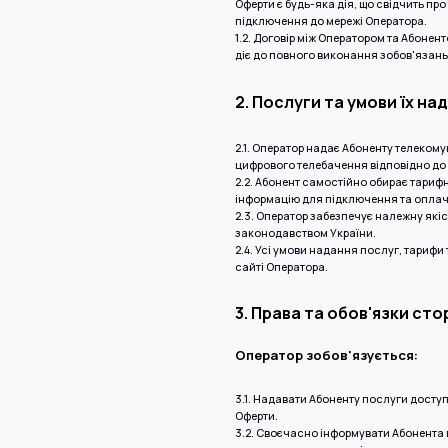
Оферти є будь-яка дія, що свідчить пр
підключення до мережі Оператора.
1.2. Договір між Оператором та Абоне
діє до повного виконання зобов'язан
2. Послуги та умови їх на
2.1. Оператор надає Абоненту телекому
цифрового телебачення відповідно до
2.2. Абонент самостійно обирає тариф
інформацію для підключення та оплач
2.3. Оператор забезпечує належну які
законодавством України.
2.4. Усі умови надання послуг, тарифи
сайті Оператора.
3. Права та обов'язки сто
Оператор зобов'язується:
3.1. Надавати Абоненту послуги доступу
Оферти.
3.2. Своєчасно інформувати Абонента п