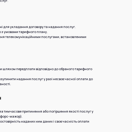
слуг.
ані для укладання договору та надання послуг.
о з умовами тарифного плану.
ання телекомунікаційними послугами, встановленими
г
уги шляхом передплати відповідно до обраного тарифного
изупинити надання послуг у разі несвоєчасної оплати до
аності.
н
і за тимчасове припинення або погіршення якості послуг у
(форс-мажор).
 достовірність наданих ним даних і своєчасність оплати