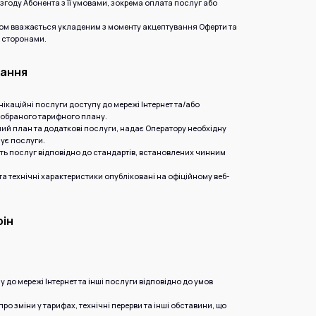
о згоду Абонента з її умовами, зокрема оплата послуг або
нтом вважається укладеним з моменту акцептування Оферти та
ь сторонами.
дання
нікаційні послуги доступу до мережі Інтернет та/або
 обраного тарифного плану.
ний план та додаткові послуги, надає Оператору необхідну
ує послуги.
сть послуг відповідно до стандартів, встановлених чинним
 та технічні характеристики опубліковані на офіційному веб-
рін
 до мережі Інтернет та інші послуги відповідно до умов
ро зміни у тарифах, технічні перерви та інші обставини, що