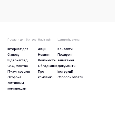
Послуги для бізнесу
Навігація
Центр підтримки
Інтернет для
Акції
Контакти
бізнесу
Новини
Поширені
Відеонагляд
Лояльність
запитання
СКС, Монтаж
Обладнання
Документи
IT- аутсорсинг
Про
Інструкції
Охорона
компанію
Способи оплати
Житловим
комплексам