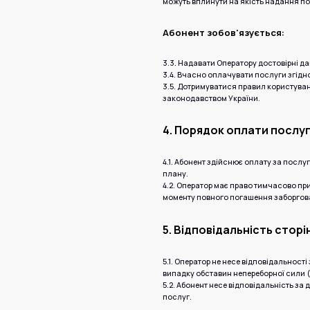
можуть вплинути на якість надання по
Абонент зобов'язується:
3.3. Надавати Оператору достовірні д
3.4. Вчасно оплачувати послуги згідн
3.5. Дотримуватися правил користув
законодавством України.
4. Порядок оплати послу
4.1. Абонент здійснює оплату за посл
плану.
4.2. Оператор має право тимчасово пр
моменту повного погашення заборгов
5. Відповідальність сторі
5.1. Оператор не несе відповідальност
випадку обставин непереборної сили 
5.2. Абонент несе відповідальність за
послуг.