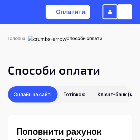
Оплатити
Головна
Способи оплати
(044) 224-84-34
Способи оплати
Замовити дзвінок
Для дому
Онлайн на сайті
Готівкою
Клієнт-банк (моб
Головна
Поповнити рахунок
Акції
Інтернет