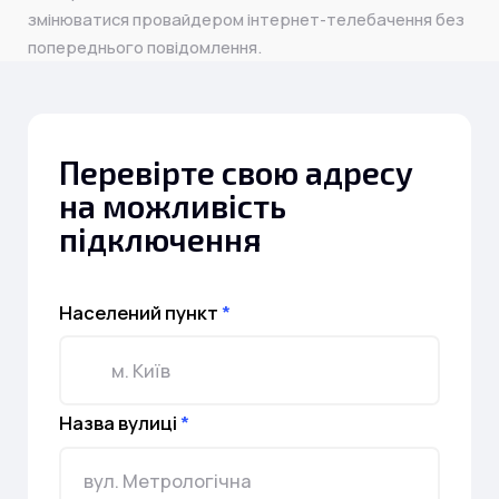
змінюватися провайдером інтернет-телебачення без
попереднього повідомлення.
Перевірте свою адресу
на можливість
підключення
Населений пункт
*
Назва вулиці
*