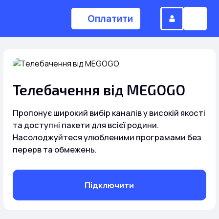
Оплатити
(044) 224-84-34
Телебачення від MEGOGO
Замовити дзвінок
Пропонує широкий вибір каналів у високій якості
та доступні пакети для всієї родини.
Насолоджуйтеся улюбленими програмами без
Для дому
перерв та обмежень.
Головна
Підключити
Акції
Інтернет