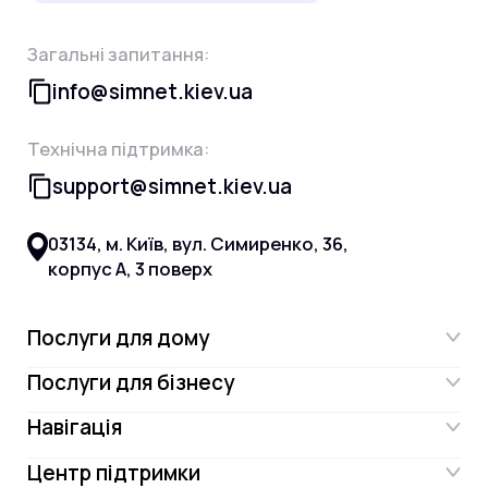
Загальні запитання:
info@simnet.kiev.ua
Технічна підтримка:
support@simnet.kiev.ua
03134, м. Київ, вул. Симиренко, 36,
корпус А, 3 поверх
Послуги для дому
Послуги для бізнесу
Інтернет
Навігація
Інтернет для бізнесу
Інтернет + ТБ
Центр підтримки
Акції
Відеонагляд
Цифрове телебачення Omega.TV та