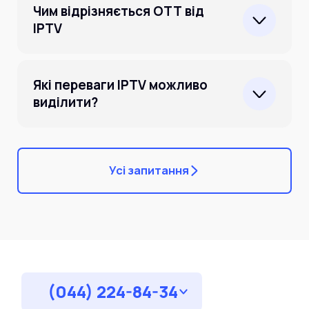
Чим відрізняється ОТТ від
IPTV
Будь ласка, ознайомтесь із
статтею за
посиланням
.
Які переваги IPTV можливо
виділити?
Будь ласка, ознайомтесь із
статтею за
посиланням
.
Усі запитання
(044) 224-84-34