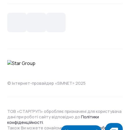
Контакти
Новини
СКС, Монтаж
Інтернет в одному тарифі!
Поширені запитання
Лояльність
IT- аутсорсинг
Телебачення
Документи
Обладнання
Охорона
Домофонія
Інструкції
Про компанію
Житловим комплексам
Відеонагляд
Способи оплати
© Інтернет-провайдер «SIMNET» 2025
ТОВ «СТАРГРУП» обробляє призначені для користувача
дані при роботі сайту відповідно до
Політики
конфіденційності
.
Також Ви можете ознайомитися з
Політикою обробки