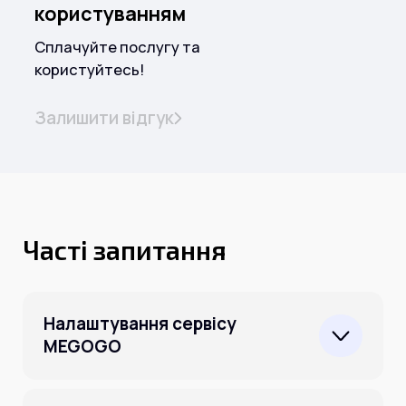
користуванням
Сплачуйте послугу та
користуйтесь!
Залишити відгук
Часті запитання
Налаштування сервісу
MEGOGO
Будь ласка, ознайомтесь із
статтею за
посиланням
.