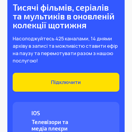
Тисячі фільмів, серіалів
та мультиків в оновленій
колекції щотижня
Насолоджуйтесь 425 каналами, 14 днями
архіву в записі та можливістю ставити ефір
на паузу та перемотувати разом з нашою
послугою!
Підключити
IOS
Телевізори та
медіа плеєри