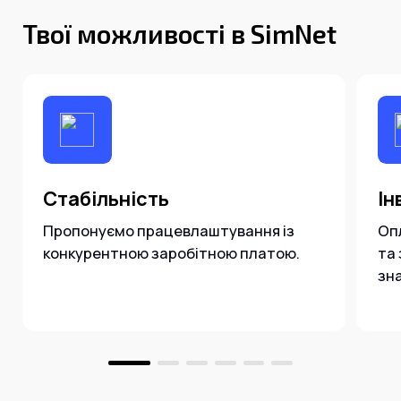
Твої можливості в SimNet
Стабільність
Ін
Пропонуємо працевлаштування із
Оп
конкурентною заробітною платою.
та
зна