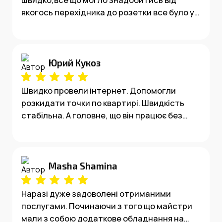
якогось перехідника до розетки все було у
майстрів.При відключені світла також все
працює добре,не виникало жодних
проблем!
Юрий Кукоз
Швидко провели інтернет. Допомогли
розкидати точки по квартирі. Швидкість
стабільна. А головне, що він працює без
світла. При цьому системні великі гравці в
такій послузі відмовили. Тому велком до
тих, хто готовий запропонувати більше.
Доречі. Вартість місячна в мене навіть
Masha Shamina
дешевше стала.
Наразі дуже задоволені отриманими
послугами. Починаючи з того що майстри
мали з собою додаткове обладнання на