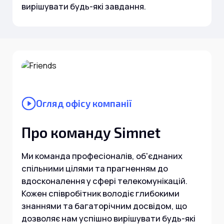
Інтернет+ТБ
вирішувати будь-які завдання.
Телебачення
Домофонія
Відеонагляд
Про нас
Допомога
Контакти
Інше
Для дому
Для бізнесу
Карта покриття
Магазин
Огляд офісу компанії
Загальні запитання:
Про команду Simnet
info@simnet.kiev.ua
Ми команда професіоналів, об'єднаних
Технічна підтримка:
спільними цілями та прагненням до
вдосконалення у сфері телекомунікацій.
support@simnet.kiev.ua
Кожен співробітник володіє глибокими
знаннями та багаторічним досвідом, що
03134, м. Київ, вул. Симиренко, 36,
дозволяє нам успішно вирішувати будь-які
корпус А, 3 поверх