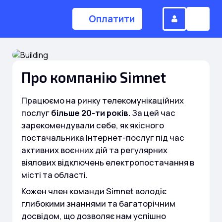
Оплатити
(044) 224-84-34
Про компанію Simnet
Працюємо на ринку телекомунікаційних
Замовити дзвінок
послуг
більше 20-ти років.
За цей час
зарекомендували себе, як якісного
постачальника Інтернет-послуг під час
Для дому
активних воєнних дій та регулярних
віялових відключень електропостачання в
місті та області.
Головна
Кожен член команди Simnet володіє
глибокими знаннями та багаторічним
Акції
Інтернет
досвідом, що дозволяє нам успішно