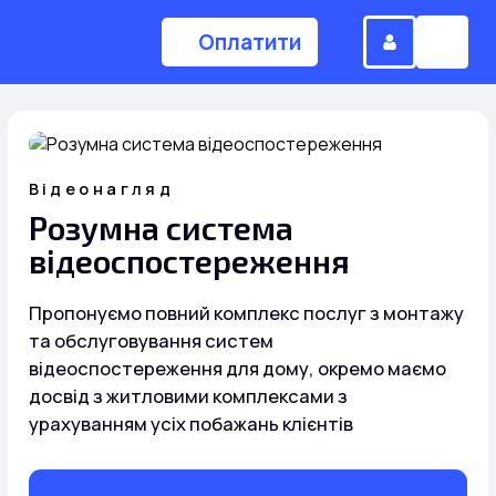
Оплатити
(044) 224-84-34
Відеонагляд
Розумна система
Замовити дзвінок
відеоспостереження
Пропонуємо повний комплекс послуг з монтажу
Для дому
та обслуговування систем
відеоспостереження для дому, окремо маємо
досвід з житловими комплексами з
Головна
урахуванням усіх побажань клієнтів
Акції
Інтернет