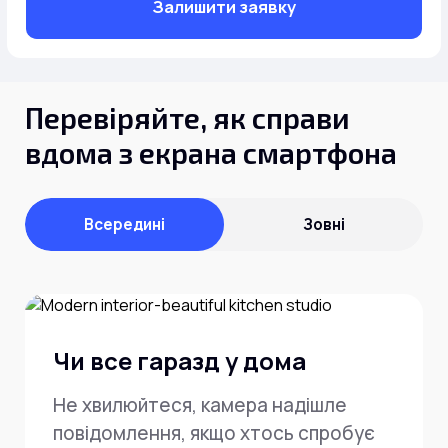
Інтернет+ТБ
Залишити заявку
Телебачення
Домофонія
Відеонагляд
Про нас
Допомога
Контакти
Перевіряйте, як справи
Інше
Для дому
вдома з екрана смартфона
Для бізнесу
Карта покриття
Магазин
Всередині
Зовні
Загальні запитання:
info@simnet.kiev.ua
Технічна підтримка:
Чи все гаразд у дома
support@simnet.kiev.ua
Не хвилюйтеся, камера надішле
03134, м. Київ, вул. Симиренко, 36,
повідомлення, якщо хтось спробує
корпус А, 3 поверх