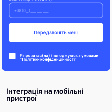
Передзвоніть мені
Я прочитав(ла) і погоджуюсь з умовами
"Політики конфіденційності"
Інтеграція на мобільні
пристрої