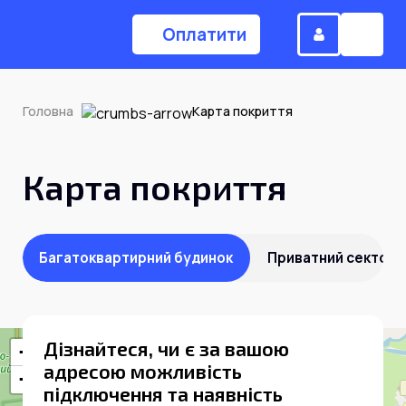
Оплатити
Головна
Карта покриття
(044) 224-84-34
Карта покриття
Замовити дзвінок
Багатоквартирний будинок
Приватний сектор
Для дому
Головна
Дізнайтеся, чи є за вашою
+
адресою можливiсть
Акції
−
підключення та наявність
Інтернет