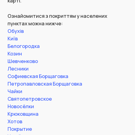
карті.
Ознайомитися з покриттям у населених
пунктах можна нижче:
Обухів
Київ
Белогородка
Козин
Шевченково
Лесники
Софиевская Борщаговка
Петропавловская Борщаговка
Чайки
Святопетровское
Новосёлки
Крюковщина
Хотов
Покрытие