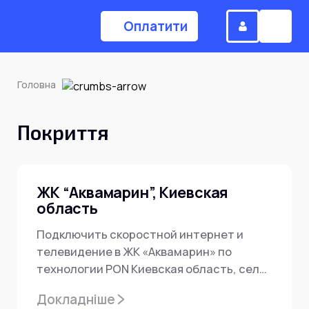
Оплатити
Головна
(044) 224-84-34
Покриття
Замовити дзвінок
ЖК “Аквамарин”, Киевская
область
Для дому
Подключить скоростной интернет и
Головна
телевидение в ЖК «Аквамарин» по
технологии PON Киевская область, село
Украинка, проспект Днепровский 27 от
Акції
Докладніше
Інтернет
интернет-провайдера...