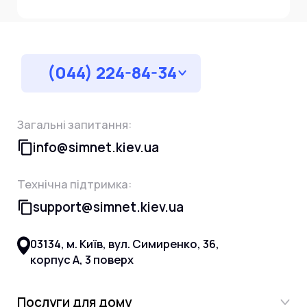
Інтернет+ТБ
Телебачення
Домофонія
Відеонагляд
Про нас
Допомога
(044) 224-84-34
Контакти
Інше
Для дому
Для бізнесу
Карта покриття
Загальні запитання:
Магазин
info@simnet.kiev.ua
Загальні запитання:
Технічна підтримка:
info@simnet.kiev.ua
support@simnet.kiev.ua
Технічна підтримка:
03134, м. Київ, вул. Симиренко, 36,
support@simnet.kiev.ua
корпус А, 3 поверх
03134, м. Київ, вул. Симиренко, 36,
Послуги для дому
корпус А, 3 поверх