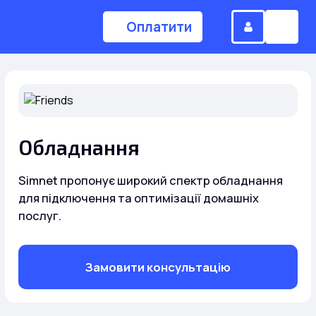
Оплатити
(044) 224-84-34
Обладнання
Замовити дзвінок
Simnet пропонує широкий спектр обладнання
для підключення та оптимізації домашніх
Для дому
послуг.
Головна
Замовити консультацію
Акції
Інтернет