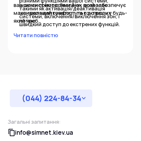
різними функціями вашої системи,
вашою системою безпеки, який забезпечує
іншими пристроями Ajax дозволяє
такими як активація/деактивація
максимальний комфорт та контроль у будь-
швидко адаптувати пульт до ваших
системи, включення/виключення зон, і
який час.
потреб.
швидкий доступ до екстрених функцій.
Довгий термін служби батареї:
Читати повністю
Енергоефективна батарея забезпечує
тривалу роботу пульта без потреби
частих замін.
Захист від саботажу: SpaceControl
оснащений функціями захисту, які
запобігають спробам його виведення з
ладу або знищення.
(044) 224-84-34
Загальні запитання:
info@simnet.kiev.ua