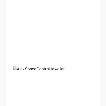
Інтернет+ТБ
Телебачення
Домофонія
Відеонагляд
Про нас
Допомога
Контакти
Інше
Для дому
Для бізнесу
Карта покриття
Магазин
Загальні запитання:
info@simnet.kiev.ua
Технічна підтримка:
support@simnet.kiev.ua
03134, м. Київ, вул. Симиренко, 36,
корпус А, 3 поверх