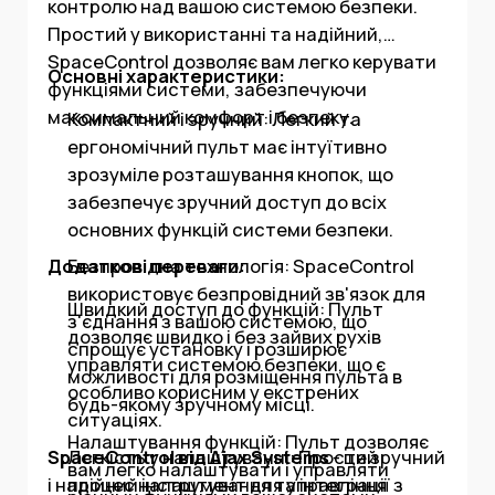
контролю над вашою системою безпеки.
Простий у використанні та надійний,
SpaceControl дозволяє вам легко керувати
Основні характеристики:
функціями системи, забезпечуючи
максимальний комфорт і безпеку.
Компактний і зручний: Легкий та
ергономічний пульт має інтуїтивно
зрозуміле розташування кнопок, що
забезпечує зручний доступ до всіх
основних функцій системи безпеки.
Додаткові переваги:
Безпровідна технологія: SpaceControl
використовує безпровідний зв'язок для
Швидкий доступ до функцій: Пульт
з'єднання з вашою системою, що
дозволяє швидко і без зайвих рухів
спрощує установку і розширює
управляти системою безпеки, що є
можливості для розміщення пульта в
особливо корисним у екстрених
будь-якому зручному місці.
ситуаціях.
Налаштування функцій: Пульт дозволяє
SpaceControl від Ajax Systems
Легкість у налаштуванні: Простий
- це зручний
вам легко налаштувати і управляти
і надійний інструмент для управління
процес налаштування та інтеграції з