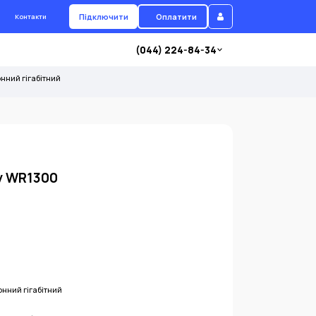
Підключити
Оплатити
Контакти
(044) 224-84-34
нний гігабітний
y WR1300
нний гігабітний