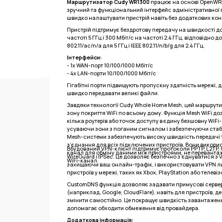
Маршрутизатор Cudy WR1300
працює на основі OpenWR
зручний та функціональний інтерфейс адміністративної 
швидко налаштувати пристрій навіть без додаткових кон
Пристрій підтримує бездротову передачу на швидкості до
частоті 5 ГГц і 300 Мбіт/с на частоті 2.4 ГГц, відповідно д
802.11/ac/n/a для 5 ГГц і IEEE 802.11/n/b/g для 2.4 ГГц.
Інтерфейси:
- 1x WAN-порт 10/100/1000 Мбіт/с
- 4x LAN-порти 10/100/1000 Мбіт/с
Гігабітні порти підвищують пропускну здатність мережі,
швидко передавати великі файли.
Завдяки технології Cudy Whole Home Mesh, цей маршрут
зону покриття WiFi по всьому дому. Функція Mesh WiFi д
кілька роутерів або точок доступу в єдину безшовну WiFi
усуваючи зони з поганим сигналом і забезпечуючи стаб
Mesh-системи забезпечують високу швидкість передачі 
з’єднання для всіх підключених пристроїв. Вони викор
Вбудований VPN-клієнт підтримує протоколи PPTP, L2TP,
канал для обміну даними між пристроями, не перевант
WireGuard і IPSec. Це дозволяє безпечно з’єднуватися з
WiFi-канал.
захищаючи ваш онлайн-трафік, і використовувати VPN 
пристроїв у мережі, таких як Xbox, PlayStation або телевіз
CustomDNS функція дозволяє задавати примусові серве
(наприклад, Google, CloudFlare), навіть для пристроїв, д
змінити самостійно. Це покращує швидкість завантаженн
допомагає обходити обмеження від провайдера.
Додаткова інформація: