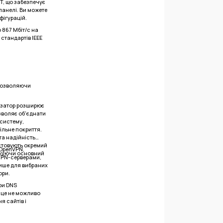
T, що забезпечує
панелі. Ви можете
фігурацій.
 867 Мбіт/с на
о стандартів IEEE
 дозволяючи
изатор розширює
озволяє об'єднати
-систему,
ільне покриття.
та надійність
истовують окремий
 OpenVPN,
ажуючи основний
 VPN-серверами,
лише для вибраних
ори.
ри DNS
е це не можливо
я сайтів і