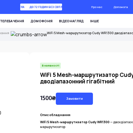
Про нас
Допомога
ОДИН БЕЗ СВІТЛА
ДО 72 ГОДИН БЕЗ СВІТЛА
ТЕЛЕБАЧЕННЯ
ДОМОФОНІЯ
ВІДЕОНАГЛЯД
ІНШЕ
нання
WiFi 5 Mesh-маршрутизатор Cudy WR1300 дводіапазо
В наявності
WiFi 5 Mesh-маршрутизатор Cud
дводіапазонний гігабітний
1500₴
Замовити
Опис обладнання:
WiFi 5 Mesh-маршрутизатор Cudy WR1300
— двохдіапазо
маршрутизатор