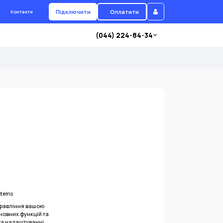
Підключити
Оплатити
Контакти
(044) 224-84-34
stems
правління вашою
новних функцій та
та налаштуванні,