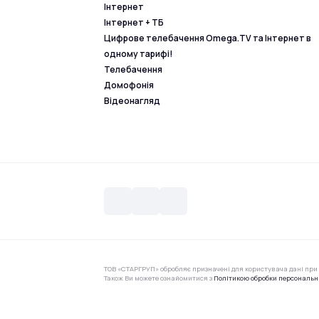
Інтернет
Інтернет + ТБ
Цифрове телебачення Omega.TV та Інтернет в
одному тарифі!
Телебачення
Домофонія
Відеонагляд
ТОВ «СТАРГРУП» обробляє призначені для користувача дані при 
Також Ви можете ознайомитися з
Політикою обробки персональн