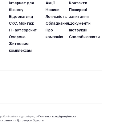
Інтернет для
Акції
Контакти
бізнесу
Новини
Поширені
Відеонагляд
Лояльність
запитання
СКС, Монтаж
Обладнання
Документи
IT- аутсорсинг
Про
Інструкції
Охорона
компанію
Способи оплати
Житловим
комплексам
роботі сайту відповідно до
Політики конфіденційності
.
их даних
та
Договором Оферти