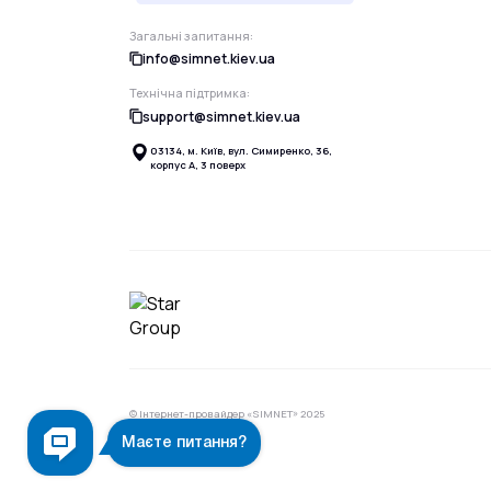
Загальні запитання:
info@simnet.kiev.ua
Технічна підтримка:
support@simnet.kiev.ua
03134, м. Київ, вул. Симиренко, 36,
корпус А, 3 поверх
© Інтернет-провайдер «SIMNET» 2025