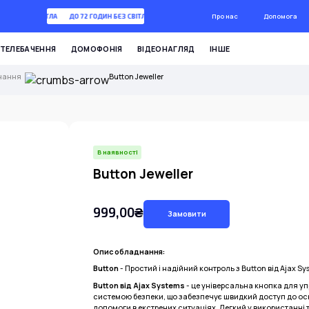
Про нас
Допомога
ГОДИН БЕЗ СВІТЛА
ДО 72 ГОДИН БЕЗ СВІТЛА
ТЕЛЕБАЧЕННЯ
ДОМОФОНІЯ
ВІДЕОНАГЛЯД
ІНШЕ
нання
Button Jeweller
В наявності
Button Jeweller
999,00₴
Замовити
Опис обладнання:
Button
- Простий і надійний контроль з Button від Ajax Sy
Button від Ajax Systems
- це універсальна кнопка для у
системою безпеки, що забезпечує швидкий доступ до ос
допомоги в екстрених ситуаціях. Легкий у використанні 