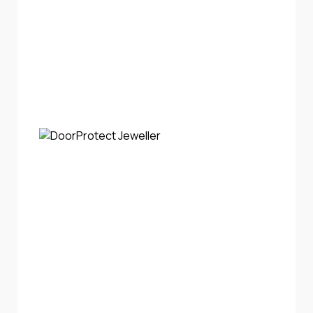
Інтернет+ТБ
Телебачення
Домофонія
Відеонагляд
Про нас
Допомога
Контакти
Інше
Для дому
Для бізнесу
Карта покриття
Магазин
Загальні запитання:
info@simnet.kiev.ua
Технічна підтримка:
support@simnet.kiev.ua
03134, м. Київ, вул. Симиренко, 36,
корпус А, 3 поверх