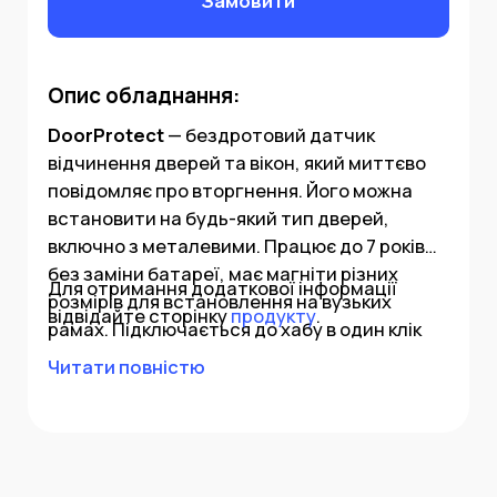
Замовити
Опис обладнання:
DoorProtect
— бездротовий датчик
відчинення дверей та вікон, який миттєво
повідомляє про вторгнення. Його можна
встановити на будь-який тип дверей,
включно з металевими. Працює до 7 років
без заміни батареї, має магніти різних
Для отримання додаткової інформації
розмірів для встановлення на вузьких
відвідайте сторінку
продукту
.
рамах. Підключається до хабу в один клік
через мобільний застосунок. Оснащений
Читати повністю
британським герконом hi-end і може
працювати в режимі передавача для
сигналів від дротових датчиків.