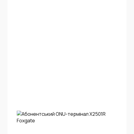
Інтернет+ТБ
Телебачення
Домофонія
Відеонагляд
Про нас
Допомога
Контакти
Інше
Для дому
Для бізнесу
Карта покриття
Магазин
Загальні запитання:
info@simnet.kiev.ua
Технічна підтримка:
support@simnet.kiev.ua
03134, м. Київ, вул. Симиренко, 36,
корпус А, 3 поверх