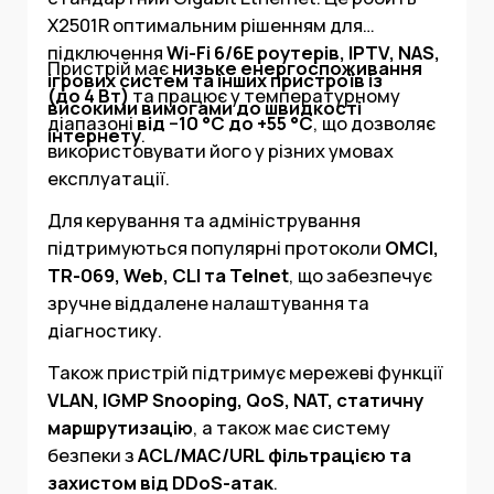
X2501R оптимальним рішенням для
підключення
Wi-Fi 6/6E роутерів, IPTV, NAS,
Пристрій має
низьке енергоспоживання
ігрових систем та інших пристроїв із
(до 4 Вт)
та працює у температурному
високими вимогами до швидкості
діапазоні
від −10 °C до +55 °C
, що дозволяє
інтернету
.
використовувати його у різних умовах
експлуатації.
Для керування та адміністрування
підтримуються популярні протоколи
OMCI,
TR-069, Web, CLI та Telnet
, що забезпечує
зручне віддалене налаштування та
діагностику.
Також пристрій підтримує мережеві функції
VLAN, IGMP Snooping, QoS, NAT, статичну
маршрутизацію
, а також має систему
безпеки з
ACL/MAC/URL фільтрацією та
захистом від DDoS-атак
.