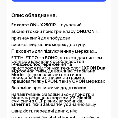
Опис обладнання:
Foxgate ONU X2501R
— сучасний
абонентський пристрій класу
ONU/ONT
,
призначений для побудови
високошвидкісних мереж доступу.
Підходить для підключення у мережах
FTTH, FTTO та SOHO
, а також для систем
Однією з ключових особливостей
IP-відеоспостереження та
пристрою є підтримка технології
XPON Dual
відеоаналітики
, де важлива стабільна
Mode
. Це дозволяє автоматично
передача даних і низькі затримки.
працювати як у
EPON
, так і у
GPON
мережах
без зміни прошивки чи додаткових
налаштувань. Завдяки цьому пристрій
Модель оснащена
портом 2.5 Gigabit
сумісний з OLT різних виробників.
Ethernet
, який забезпечує значно вищу
швидкість передачі даних, ніж
стандартний Gigabit Ethernet. Це робить