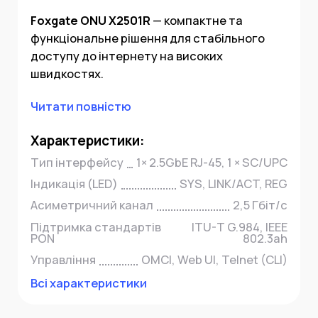
Foxgate ONU X2501R
— компактне та
функціональне рішення для стабільного
доступу до інтернету на високих
швидкостях.
Читати повністю
Характеристики:
Тип інтерфейсу
1× 2.5GbE RJ-45, 1 × SC/UPC
Індикація (LED)
SYS, LINK/ACT, REG
Асиметричний канал
2,5 Гбіт/с
Підтримка стандартів
ITU-T G.984, IEEE
PON
802.3ah
Управління
OMCI, Web UI, Telnet (CLI)
Всі характеристики