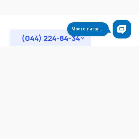
(044) 224-84-34
Загальні запитання:
info@simnet.kiev.ua
Технічна підтримка:
support@simnet.kiev.ua
03134, м. Київ, вул. Симиренко, 36,
корпус А, 3 поверх