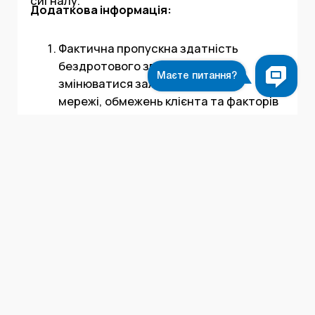
сигналу.
Додаткова інформація:
Фактична пропускна здатність
бездротового зв'язку може
змінюватися залежно від стану
мережі, обмежень клієнта та факторів
навколишнього середовища,
включаючи планування будівлі,
Читати повністю
перешкоди та розташування клієнта
від роутера.
Характеристики:
Підключення старіших пристроїв Wi-Fi
Застосування
Для дому, Для офісу, Ігровий
(застарілих стандартів) може
Стандарт бездротового
WiFi 6
знизити загальну ефективність.
зв’язку
(802.11ax)
Використання функцій підвищення
Бездротовий
802.11ax/ac/a/b/g/n
ефективності вимагає сумісних
стандарт
клієнтських пристроїв, які також
Пропускна
2402 Мбіт/с – 5 ГГц, 574
підтримують ці функції.
здатність Wi-Fi
Мбіт/с – 2.4 ГГц