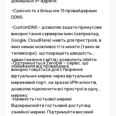
домашньої IP-адреси.
-Сумісність з більш ніж 15 провайдерами
DDNS.
-CustomDNS – дозволяє задати примусове
використання сервером імен (наприклад,
Google, CloudFlare) навіть для пристроїв, в
яких немає можливості їх міняти (таких як
телевізори), що покращить швидкість
завантаження сайтів і дозволить обійти
-Підтримується Zerotier – сервіс, що
обмеження від провайдера.
використовується для створення
віртуальних мереж через віртуальний
мережевий порт, на зразок VPN-клієнтів,
дозволяє підключити всі пристрої в одну
мережу.
-Наявність гостьової мережі.
Відокремлюйте гостьовий доступ від
сімейної мережі. Підтримуйте високий