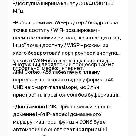
-Доступна ширина каналу: 20/40/80/160
МГц.
-Робочі режими: WiFi-роутер / бездротова
точка доступу / WiFi-розширювач –
посилює слабкий сигнал, що надходить від
іншої точки доступу / WISP – режим, за
якого бездротовий порт роутера виступає
у якості WAN-порта для підключення до
-Потужний двоядерний процесор 1.3GHz
глобальної мережі інтернет.
ARM Cortex-A53 забезпечує плавну
передачу потокового відео у форматі 4K
UHD на смарт-телевізори, мобільні
пристрої та ігрові консолі без буферизації.
-Динамічний DNS. Призначивши власне
доменне ім’я IP-адресі домашнього
маршрутизатора, функція DDNS буде
автоматично оновлюватися при зміні