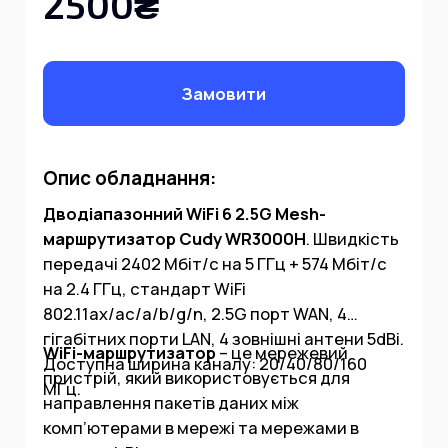
2500₴
Замовити
Опис обладнання:
Дводіапазонний WiFi 6 2.5G Mesh-
маршрутизатор Cudy WR3000H
. Швидкість
передачі 2402 Мбіт/с на 5 ГГц + 574 Мбіт/с
на 2.4 ГГц, стандарт WiFi
802.11ax/ac/a/b/g/n, 2.5G порт WAN, 4
гігабітних порти LAN, 4 зовнішні антени 5dBi.
WiFi-маршрутизатор
– це мережевий
Доступна ширина каналу: 20/40/80/160
пристрій, який використовується для
МГц.
направлення пакетів даних між
комп’ютерами в мережі та мережами в