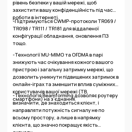
рівень безпеки у вашій мережі, щоб
захистити вашу конфіденційність під час
роботи в інтернеті.
-Підтримуються CWMP-протоколи TR069 /
TR098 / TR111 / TR181 для віддаленої
конфігурації обладнання, оновлення ПЗ
тощо.
-Технології MU-MIMO та OFDMA в парі
знижують час очікування кожного вашого
пристрою і загальну затримку мережі, що
дозволить уникнути підвищених затримок в
онлайн-іграх та зменшити вплив суміжних
користувачів вашої мережі (ТВ,
-Технологія Beamforming дозволяє роутеру
смартфони) на з’єднання.
визначити, де знаходиться клієнт, і
направляти потужність сигналу не по
всьому простору, а лише в напрямку
клієнта, що значно покращує якість