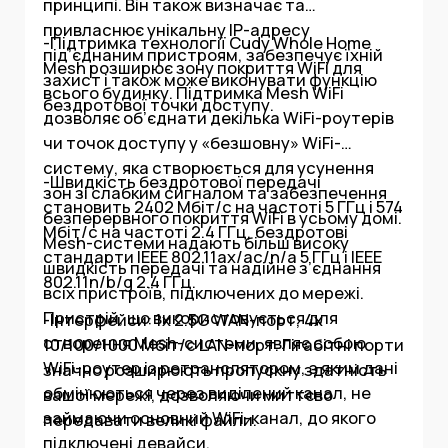
принципі. Він також визначає та
привласнює унікальну IP-адресу
-Підтримка технології Cudy Whole Home
під’єднаним пристроям, забезпечує їхній
Mesh розширює зону покриття WiFi для
захист і також може виконувати функцію
всього будинку. Підтримка Mesh WiFi
бездротової точки доступу.
дозволяє об’єднати декілька WiFi-роутерів
чи точок доступу у «безшовну» WiFi-
систему, яка створюється для усунення
-Швидкість бездротової передачі
зон зі слабким сигналом та забезпечення
становить 2402 Мбіт/с на частоті 5 ГГц і 574
безперервного покриття WiFi в усьому домі.
Мбіт/с на частоті 2.4 ГГц, бездротові
Mesh-системи надають більш високу
стандарти IEEE 802.11ax/ac/n/a 5 ГГц і IEEE
швидкість передачі та надійне з’єднання
802.11n/b/g 2.4 ГГц.
всіх пристроїв, підключених до мережі.
Пристрій, що використовується для
-Інтерфейси: 1x 2.5G WAN-порт, 4x
створення Mesh-системи, являє собою
10/100/1000 Мбіт/с LAN-порт. Гігабітні порти
WiFi-роутер із ретранслятором, з яким дані
значно розширюють пропускну здатність
обмінюються через виділений канал, не
вашої мережі, дозволяючи миттєво
займаючи основний WiFi-канал, до якого
передавати великі файли.
підключені девайси.