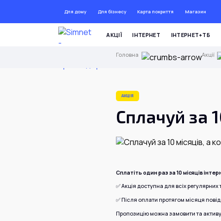
Для дому
Для бізнесу
Карта покриття
Магазин
ДО 72
АКЦІЇ
ІНТЕРНЕТ
ІНТЕРНЕТ+ТБ
Головна
Акції
АКЦІЯ
Сплачуй за 1
Сплатіть один раз за 10 місяців інтер
✅ Акція доступна для всіх регулярних 
✅ Після оплати протягом місяця повідо
Пропозицію можна замовити та активув