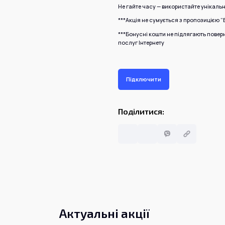
Не гайте часу — використайте унікальн
***
Акція не сумується з пропозицією “
***Бонусні кошти не підлягають повер
послуг Інтернету
Підключити
Поділитися:
Актуальні акції