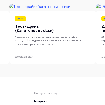
АКЦІЯ
Тест- драйв
2
(багатоповерхівки)
н
Переходь від іншого провайдера та скористайся акцією
2,5
«ТЕСТ-ДРАЙВ»! Підключення всього 1 гривня 1-ий місяць - в
спр
ПОДАРУНОК При підключенні скажіть,…
Пі
Докладніше
До
Послуги для дому
Інтернет