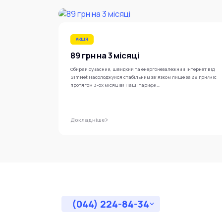
АКЦІЯ
89 грн на 3 місяці
Обирай сучасний, швидкий та енергонезалежний інтернет від
SimNet Насолоджуйся стабільним зв’язком лише за 89 грн/міс
протягом 3-ох місяців! Наші тарифи…
Докладніше
(044) 224-84-34