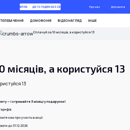
Про нас
Допомога
 ГОДИН БЕЗ СВІТЛА
ДО 72 ГОДИН БЕЗ СВІТЛА
ТЕЛЕБАЧЕННЯ
ДОМОФОНІЯ
ВІДЕОНАГЛЯД
ІНШЕ
Сплачуй за 10 місяців, а користуйся 13
0 місяців, а користуйся 13
нету — і отримайте 3 місяці у подарунок!
тарифів
мте нам про участь в акції.
ати до 31.12.2026