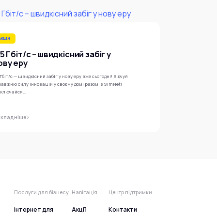
АКЦІЯ
,5 Гбіт/с – швидкісний забіг у
ову еру
 Гбіт/с — швидкісний забіг у нову еру вже сьогодні! Відчуй
авжню силу інновацій у своєму домі разом із SimNet!
дключайся…
кладніше
Послуги для бізнесу
Навігація
Центр підтримки
Інтернет для
Акції
Контакти