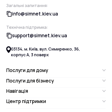
Загальні запитання:
info@simnet.kiev.ua
Технічна підтримка:
support@simnet.kiev.ua
03134, м. Київ, вул. Симиренко, 36,
корпус А, 3 поверх
Послуги для дому
Послуги для бізнесу
Інтернет
Навігація
Інтернет для бізнесу
Інтернет + ТБ
Центр підтримки
Акції
Відеонагляд
Цифрове телебачення Omega.TV та
Контакти