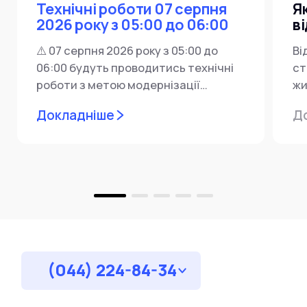
Технічні роботи 07 серпня
Я
2026 року з 05:00 до 06:00
в
⚠️ 07 серпня 2026 року з 05:00 до
Ві
06:00 будуть проводитись технічні
ст
роботи з метою модернізації
жи
мережевої інфраструктури ⚙️ У...
ін
Докладніше
Д
пр
за
(044) 224-84-34