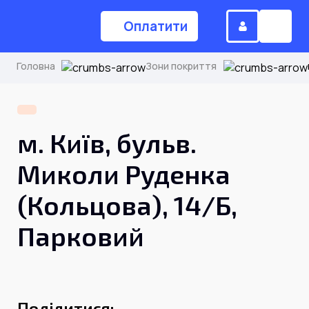
Оплатити
Головна
Зони покриття
(044) 224-84-34
м. Київ, бульв.
Замовити дзвінок
Миколи Руденка
(Кольцова), 14/Б,
Для дому
Парковий
Головна
Акції
Інтернет
Поділитися: