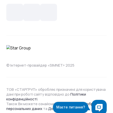
Новини
СКС, Монтаж
Інтернет в одному тарифі!
Поширені запитання
Лояльність
IT- аутсорсинг
Телебачення
Документи
Обладнання
Охорона
Домофонія
Інструкції
Про компанію
Житловим комплексам
Відеонагляд
Способи оплати
© Інтернет-провайдер «SIMNET» 2025
ТОВ «СТАРГРУП» обробляє призначені для користувача
дані при роботі сайту відповідно до
Політики
конфіденційності
.
Також Ви можете ознайомитися з
Політикою обробки
персональних даних
та
Договором Оферти