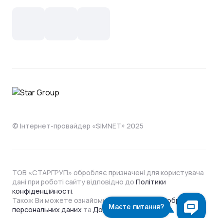
Новини
СКС, Монтаж
Інтернет в одному тарифі!
Поширені запитання
Лояльність
IT- аутсорсинг
Телебачення
Документи
Обладнання
Охорона
Домофонія
Інструкції
Про компанію
Житловим комплексам
Відеонагляд
Способи оплати
© Інтернет-провайдер «SIMNET» 2025
ТОВ «СТАРГРУП» обробляє призначені для користувача
дані при роботі сайту відповідно до
Політики
конфіденційності
.
Також Ви можете ознайомитися з
Політикою обробки
персональних даних
та
Договором Оферти