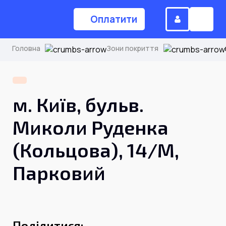
Оплатити
Головна
Зони покриття
(044) 224-84-34
м. Київ, бульв.
Замовити дзвінок
Миколи Руденка
(Кольцова), 14/М,
Для дому
Парковий
Головна
Акції
Інтернет
Поділитися: