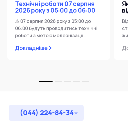
Технічні роботи 07 серпня
Я
2026 року з 05:00 до 06:00
в
⚠️ 07 серпня 2026 року з 05:00 до
Ві
06:00 будуть проводитись технічні
ст
роботи з метою модернізації
жи
мережевої інфраструктури ⚙️ У...
ін
Докладніше
Д
пр
за
(044) 224-84-34