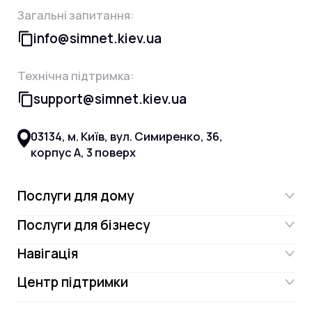
Загальні запитання:
info@simnet.kiev.ua
Технічна підтримка:
support@simnet.kiev.ua
03134, м. Київ, вул. Симиренко, 36,
корпус А, 3 поверх
Послуги для дому
Послуги для бізнесу
Інтернет
Навігація
Інтернет для бізнесу
Інтернет + ТБ
Центр підтримки
Акції
Відеонагляд
Цифрове телебачення Omega.TV та
Контакти