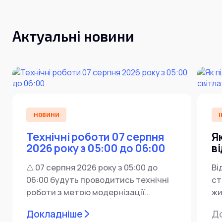
Актуальні новини
НОВИНИ
І
Технічні роботи 07 серпня
Я
2026 року з 05:00 до 06:00
в
⚠️ 07 серпня 2026 року з 05:00 до
Ві
06:00 будуть проводитись технічні
ст
роботи з метою модернізації
жи
мережевої інфраструктури ⚙️ У...
ін
Докладніше
Д
пр