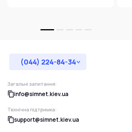
за
(044) 224-84-34
Загальні запитання:
info@simnet.kiev.ua
Технічна підтримка:
support@simnet.kiev.ua