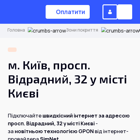
Оплатити
Головна
Зони покриття
(044) 224-84-34
м. Київ, просп.
Замовити дзвінок
Відрадний, 32 у місті
Києві
Для дому
Головна
Підключайте
швидкісний інтернет за адресою
просп. Відрадний, 32 у місті Києві
-
Акції
за
новітньою технологією GPON
від інтернет-
Інтернет
провайдера
SimNet