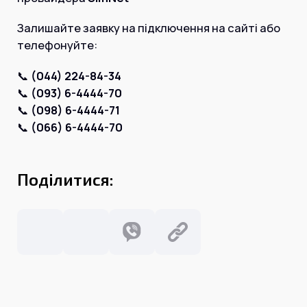
Інтернет+ТБ
Телебачення
Залишайте заявку на підключення на сайті або
Домофонія
Відеонагляд
телефонуйте:
Про нас
Допомога
Контакти
📞
(044) 224-84-34
Інше
📞
(093) 6-4444-70
Для дому
Для бізнесу
📞
(098) 6-4444-71
Карта покриття
📞
(066) 6-4444-70
Магазин
Загальні запитання:
Поділитися:
info@simnet.kiev.ua
Технічна підтримка:
support@simnet.kiev.ua
03134, м. Київ, вул. Симиренко, 36,
корпус А, 3 поверх