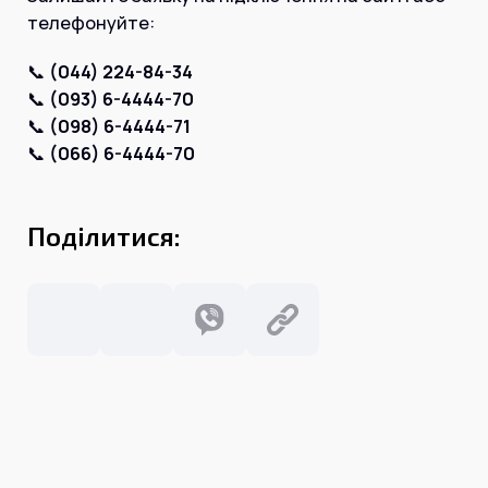
Інтернет+ТБ
телефонуйте:
Телебачення
Домофонія
Відеонагляд
📞
(044) 224-84-34
Про нас
📞
(093) 6-4444-70
Допомога
Контакти
📞
(098) 6-4444-71
Інше
📞
(066) 6-4444-70
Для дому
Для бізнесу
Карта покриття
Магазин
Поділитися:
Загальні запитання:
info@simnet.kiev.ua
Технічна підтримка:
support@simnet.kiev.ua
03134, м. Київ, вул. Симиренко, 36,
корпус А, 3 поверх