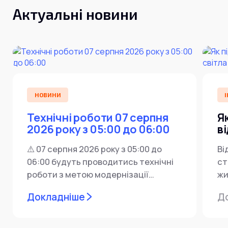
Актуальні новини
НОВИНИ
І
Технічні роботи 07 серпня
Я
2026 року з 05:00 до 06:00
в
⚠️ 07 серпня 2026 року з 05:00 до
Ві
06:00 будуть проводитись технічні
ст
роботи з метою модернізації
жи
мережевої інфраструктури ⚙️ У...
ін
Докладніше
Д
пр
за