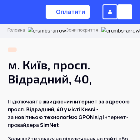
Оплатити
Головна
Зони покриття
(044) 224-84-34
м. Київ, просп.
Замовити дзвінок
Відрадний, 40,
Для дому
Підключайте
швидкісний інтернет за адресою
просп. Відрадний, 40 у місті Києві
-
Головна
за
новітньою технологією GPON
від інтернет-
провайдера
SimNet
Акції
Інтернет
Залишайте заявку на підключення на сайті або