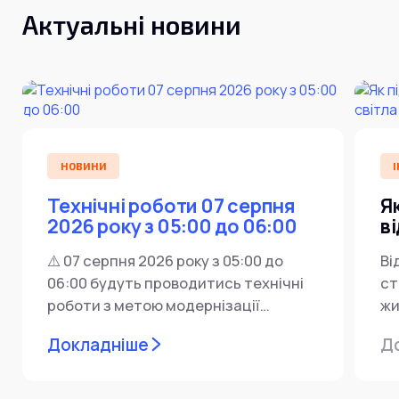
Актуальні новини
НОВИНИ
І
Технічні роботи 07 серпня
Я
2026 року з 05:00 до 06:00
в
⚠️ 07 серпня 2026 року з 05:00 до
Ві
06:00 будуть проводитись технічні
ст
роботи з метою модернізації
жи
мережевої інфраструктури ⚙️ У...
ін
Докладніше
Д
пр
за