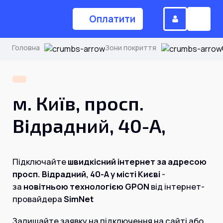
Оплатити
Головна
Зони покриття
(044) 224-84-34
м. Київ, просп.
Замовити дзвінок
Відрадний, 40-А,
Для дому
Підключайте
швидкісний інтернет за адресою
просп. Відрадний, 40-А у місті Києві
-
Головна
за
новітньою технологією GPON
від інтернет-
провайдера
SimNet
Акції
Інтернет
Залишайте заявку на підключення на сайті або