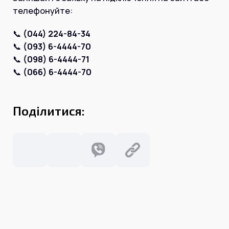
Інтернет+ТБ
телефонуйте:
Телебачення
Домофонія
Відеонагляд
📞
(044) 224-84-34
Про нас
📞
(093) 6-4444-70
Допомога
Контакти
📞
(098) 6-4444-71
Інше
📞
(066) 6-4444-70
Для дому
Для бізнесу
Карта покриття
Магазин
Поділитися:
Загальні запитання:
info@simnet.kiev.ua
Технічна підтримка:
support@simnet.kiev.ua
03134, м. Київ, вул. Симиренко, 36,
корпус А, 3 поверх