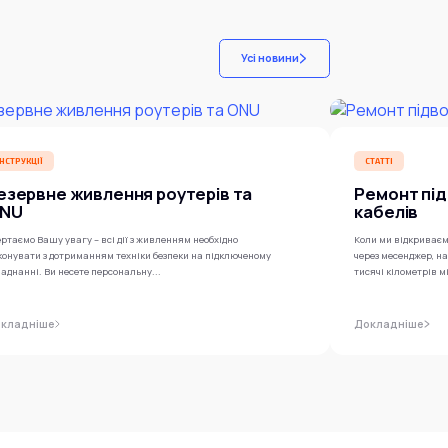
Усі новини
ІНСТРУКЦІЇ
СТАТТІ
езервне живлення роутерів та
Ремонт під
NU
кабелів
ртаємо Вашу увагу – всі дії з живленням необхідно
Коли ми відкриваєм
конувати з дотриманням техніки безпеки на підключеному
через месенджер, н
аднанні. Ви несете персональну...
тисячі кілометрів м
кладніше
Докладніше