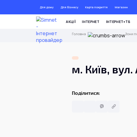
Для дому
Для бізнесу
Карта покриття
Магазин
ДО 72 
АКЦІЇ
ІНТЕРНЕТ
ІНТЕРНЕТ+ТБ
Головна
Зони п
м. Київ, вул
Поділитися: