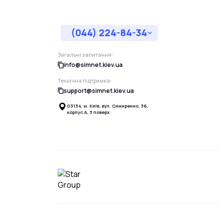
(044) 224-84-34
Загальні запитання:
info@simnet.kiev.ua
Технічна підтримка:
support@simnet.kiev.ua
03134, м. Київ, вул. Симиренко, 36,
корпус А, 3 поверх