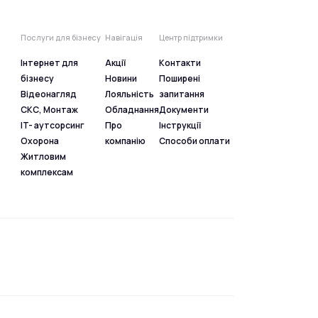
Послуги для бізнесу
Навігація
Центр підтримки
Інтернет для
Акції
Контакти
бізнесу
Новини
Поширені
Відеонагляд
Лояльність
запитання
СКС, Монтаж
Обладнання
Документи
IT- аутсорсинг
Про
Інструкції
Охорона
компанію
Способи оплати
Житловим
комплексам