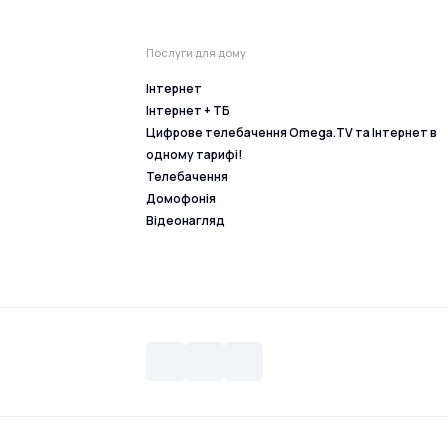
Послуги для дому
Інтернет
Інтернет + ТБ
Цифрове телебачення Omega.TV та Інтернет в
одному тарифі!
Телебачення
Домофонія
Відеонагляд