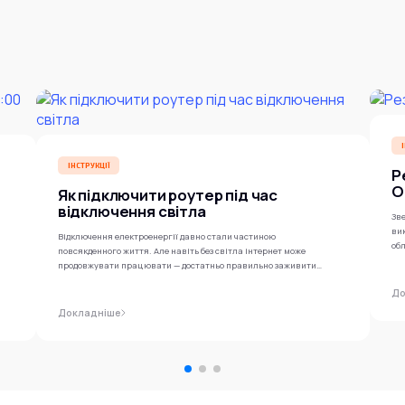
ІНСТРУКЦІЇ
Р
O
Як підключити роутер під час
відключення світла
Зве
ви
Відключення електроенергії давно стали частиною
обл
повсякденного життя. Але навіть без світла інтернет може
продовжувати працювати — достатньо правильно заживити
роутер...
До
Докладніше