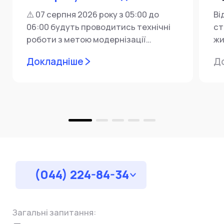
⚠️ 07 серпня 2026 року з 05:00 до
Ві
06:00 будуть проводитись технічні
ст
роботи з метою модернізації
жи
мережевої інфраструктури ⚙️ У...
ін
Докладніше
Д
пр
за
(044) 224-84-34
Загальні запитання: