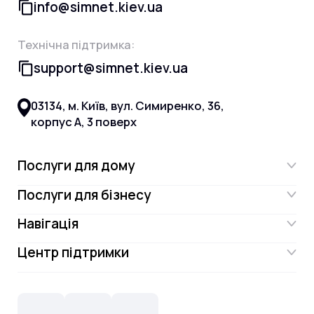
info@simnet.kiev.ua
Технічна підтримка:
support@simnet.kiev.ua
03134, м. Київ, вул. Симиренко, 36,
корпус А, 3 поверх
Послуги для дому
Послуги для бізнесу
Інтернет
Навігація
Інтернет для бізнесу
Інтернет + ТБ
Центр підтримки
Акції
Відеонагляд
Цифрове телебачення Omega.TV та
Контакти
Новини
СКС, Монтаж
Інтернет в одному тарифі!