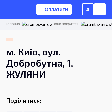
Оплатити
Головна
Зони покриття
(044) 224-84-34
м. Київ, вул.
Замовити дзвінок
Добробутна, 1,
ЖУЛЯНИ
Для дому
Головна
Поділитися:
Акції
Інтернет