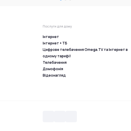
Послуги для дому
Інтернет
Інтернет + ТБ
Цифрове телебачення Omega.TV та Інтернет в
одному тарифі!
Телебачення
Домофонія
Відеонагляд