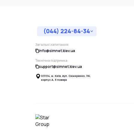
(044) 224-84-34
Загальні запитання:
info@simnet.kiev.ua
Технічна підтримка:
support@simnet.kiev.ua
03134, м. Київ, вул. Симиренко, 36,
корпус А, 3 поверх