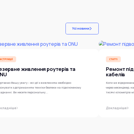
Усі новини
ІНСТРУКЦІЇ
СТАТТІ
езервне живлення роутерів та
Ремонт під
NU
кабелів
ртаємо Вашу увагу – всі дії з живленням необхідно
Коли ми відкриваєм
конувати з дотриманням техніки безпеки на підключеному
через месенджер, н
аднанні. Ви несете персональну...
тисячі кілометрів м
кладніше
Докладніше