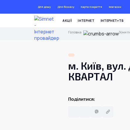
Для дому
Для бізнесу
Карта покриття
Магазин
ДО 
АКЦІЇ
ІНТЕРНЕТ
ІНТЕРНЕТ+ТБ
Головна
Зони п
м. Київ, вул
КВАРТАЛ
Поділитися: