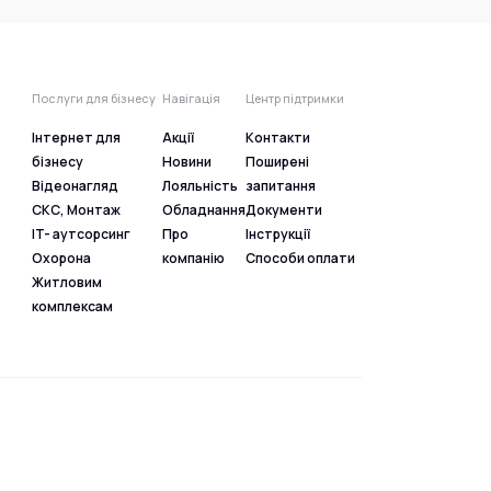
Послуги для бізнесу
Навігація
Центр підтримки
Інтернет для
Акції
Контакти
бізнесу
Новини
Поширені
Відеонагляд
Лояльність
запитання
СКС, Монтаж
Обладнання
Документи
IT- аутсорсинг
Про
Інструкції
Охорона
компанію
Способи оплати
Житловим
комплексам