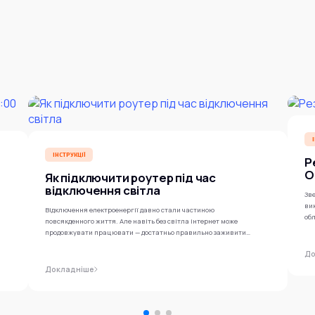
ІНСТРУКЦІЇ
Р
O
Як підключити роутер під час
відключення світла
Зве
ви
Відключення електроенергії давно стали частиною
обл
повсякденного життя. Але навіть без світла інтернет може
продовжувати працювати — достатньо правильно заживити
роутер...
До
Докладніше