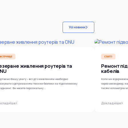
Усі новини
ІНСТРУКЦІЇ
СТАТТІ
езервне живлення роутерів та
Ремонт під
NU
кабелів
ртаємо Вашу увагу – всі дії з живленням необхідно
Коли ми відкриваєм
конувати з дотриманням техніки безпеки на підключеному
через месенджер, н
аднанні. Ви несете персональну...
тисячі кілометрів м
кладніше
Докладніше