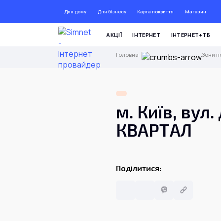
Для дому
Для бізнесу
Карта покриття
Магазин
ДО 
АКЦІЇ
ІНТЕРНЕТ
ІНТЕРНЕТ+ТБ
Головна
Зони п
м. Київ, вул
КВАРТАЛ
Поділитися: