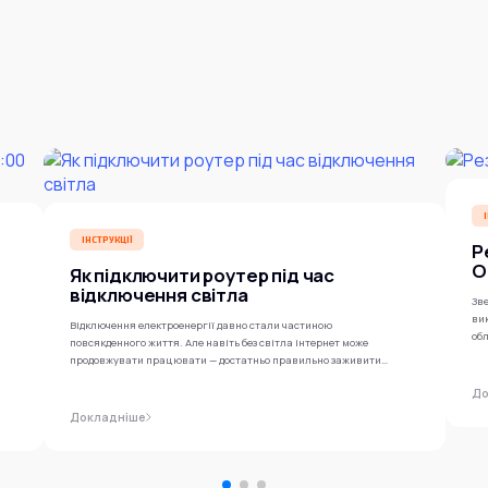
ІНСТРУКЦІЇ
Р
O
Як підключити роутер під час
відключення світла
Зве
ви
Відключення електроенергії давно стали частиною
обл
повсякденного життя. Але навіть без світла інтернет може
продовжувати працювати — достатньо правильно заживити
роутер...
До
Докладніше