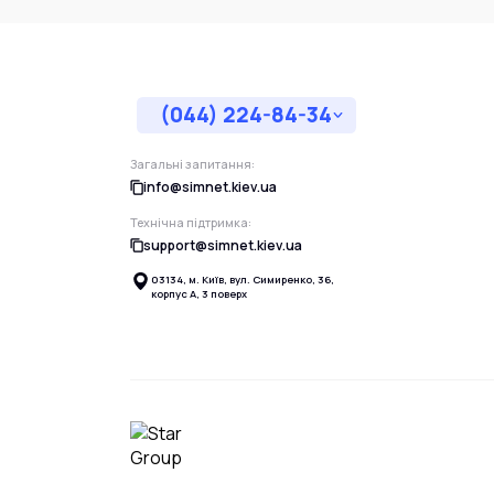
(044) 224-84-34
Загальні запитання:
info@simnet.kiev.ua
Технічна підтримка:
support@simnet.kiev.ua
03134, м. Київ, вул. Симиренко, 36,
корпус А, 3 поверх