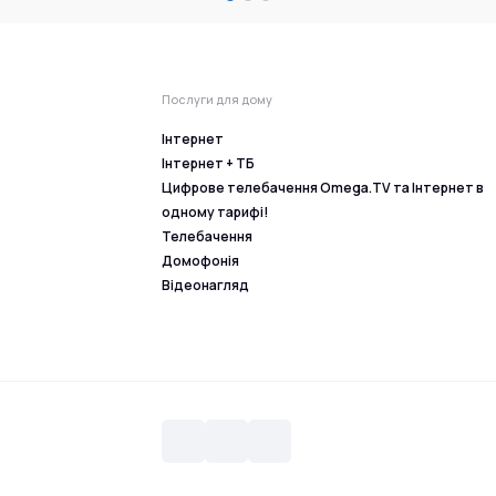
Послуги для дому
Інтернет
Інтернет + ТБ
Цифрове телебачення Omega.TV та Інтернет в
одному тарифі!
Телебачення
Домофонія
Відеонагляд