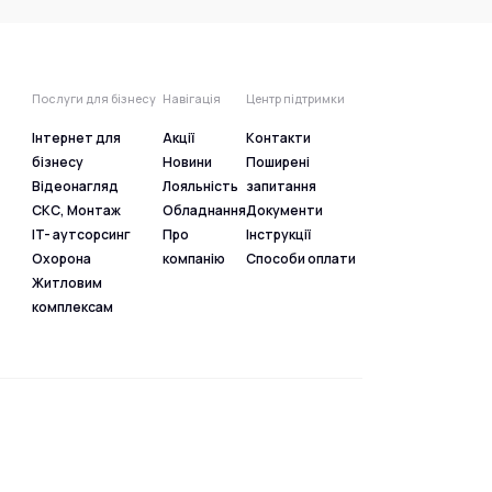
Послуги для бізнесу
Навігація
Центр підтримки
Інтернет для
Акції
Контакти
бізнесу
Новини
Поширені
Відеонагляд
Лояльність
запитання
СКС, Монтаж
Обладнання
Документи
IT- аутсорсинг
Про
Інструкції
Охорона
компанію
Способи оплати
Житловим
комплексам