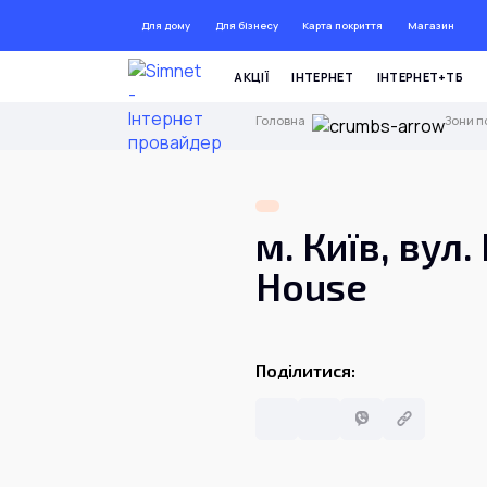
Для дому
Для бізнесу
Карта покриття
Магазин
ДО 72 
АКЦІЇ
ІНТЕРНЕТ
ІНТЕРНЕТ+ТБ
Головна
Зони п
м. Київ, вул
House
Поділитися: