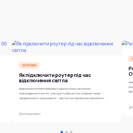
ІНСТРУКЦІЇ
Р
O
Як підключити роутер під час
відключення світла
Зве
ви
Відключення електроенергії давно стали частиною
обл
повсякденного життя. Але навіть без світла інтернет може
продовжувати працювати — достатньо правильно заживити
роутер...
До
Докладніше