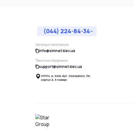
(044) 224-84-34
Загальні запитання:
info@simnet.kiev.ua
Технічна підтримка:
support@simnet.kiev.ua
03134, м. Київ, вул. Симиренко, 36,
корпус А, 3 поверх