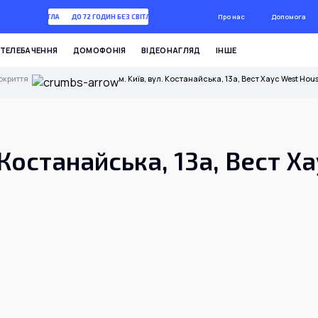
Про нас
Допомога
ГОДИН БЕЗ СВІТЛА
ДО 72 ГОДИН БЕЗ СВІТЛА
ТЕЛЕБАЧЕННЯ
ДОМОФОНІЯ
ВІДЕОНАГЛЯД
ІНШЕ
окриття
м. Київ, вул. Костанайська, 13а, Вест Хаус West Hou
. Костанайська, 13а, Вест Х