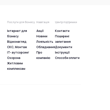
Послуги для бізнесу
Навігація
Центр підтримки
Інтернет для
Акції
Контакти
бізнесу
Новини
Поширені
Відеонагляд
Лояльність
запитання
СКС, Монтаж
Обладнання
Документи
IT- аутсорсинг
Про
Інструкції
Охорона
компанію
Способи оплати
Житловим
комплексам