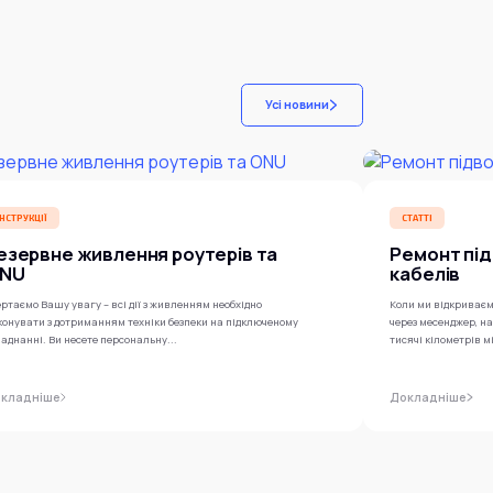
Усі новини
ІНСТРУКЦІЇ
СТАТТІ
езервне живлення роутерів та
Ремонт під
NU
кабелів
ртаємо Вашу увагу – всі дії з живленням необхідно
Коли ми відкриваєм
конувати з дотриманням техніки безпеки на підключеному
через месенджер, н
аднанні. Ви несете персональну...
тисячі кілометрів м
кладніше
Докладніше