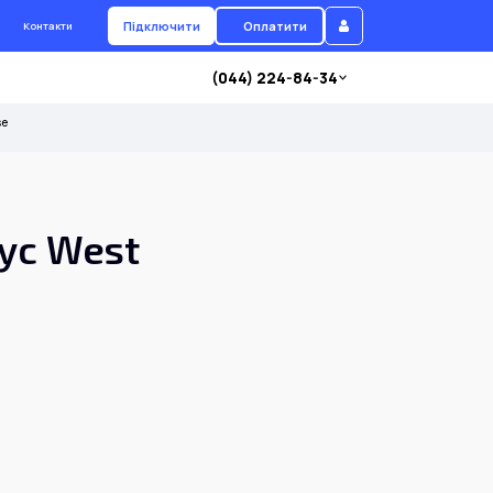
Підключити
Оплатити
Контакти
(044) 224-84-34
se
аус West