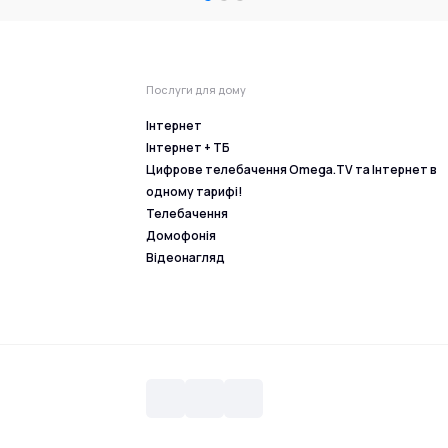
Послуги для дому
Інтернет
Інтернет + ТБ
Цифрове телебачення Omega.TV та Інтернет в
одному тарифі!
Телебачення
Домофонія
Відеонагляд