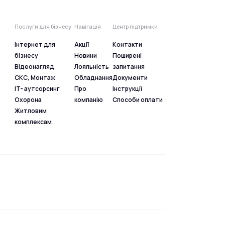
Послуги для бізнесу
Навігація
Центр підтримки
Інтернет для
Акції
Контакти
бізнесу
Новини
Поширені
Відеонагляд
Лояльність
запитання
СКС, Монтаж
Обладнання
Документи
IT- аутсорсинг
Про
Інструкції
Охорона
компанію
Способи оплати
Житловим
комплексам