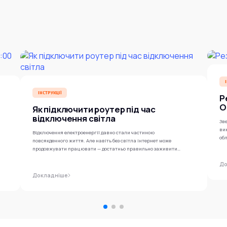
ІНСТРУКЦІЇ
Р
O
Як підключити роутер під час
відключення світла
Зве
ви
Відключення електроенергії давно стали частиною
обл
повсякденного життя. Але навіть без світла інтернет може
продовжувати працювати — достатньо правильно заживити
роутер...
До
Докладніше