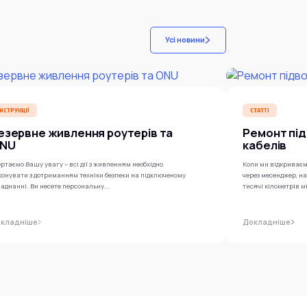
Усі новини
ІНСТРУКЦІЇ
СТАТТІ
езервне живлення роутерів та
Ремонт під
NU
кабелів
ртаємо Вашу увагу – всі дії з живленням необхідно
Коли ми відкриваєм
конувати з дотриманням техніки безпеки на підключеному
через месенджер, н
аднанні. Ви несете персональну...
тисячі кілометрів м
кладніше
Докладніше