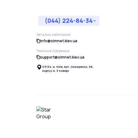
(044) 224-84-34
Загальні запитання:
info@simnet.kiev.ua
Технічна підтримка:
support@simnet.kiev.ua
03134, м. Київ, вул. Симиренко, 36,
корпус А, 3 поверх