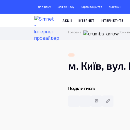
Для дому
Для бізнесу
Карта покриття
Магазин
ДО 7
АКЦІЇ
ІНТЕРНЕТ
ІНТЕРНЕТ+ТБ
Головна
Зони п
м. Київ, вул
Поділитися: