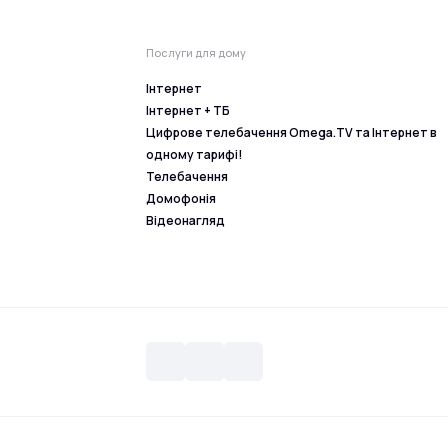
Послуги для дому
Інтернет
Інтернет + ТБ
Цифрове телебачення Omega.TV та Інтернет в
одному тарифі!
Телебачення
Домофонія
Відеонагляд