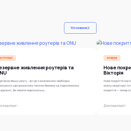
Усі новини
ІНСТРУКЦІЇ
НОВИНИ
езервне живлення роутерів та
Нове покр
NU
Вікторія
ртаємо Вашу увагу – всі дії з живленням необхідно
Нове покриття від S
конувати з дотриманням техніки безпеки на підключеному
кожну квартиру! І
аднанні. Ви несете персональну...
покриття — тепер п
кладніше
Докладніше