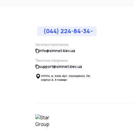
(044) 224-84-34
Загальні запитання:
info@simnet.kiev.ua
Технічна підтримка:
support@simnet.kiev.ua
03134, м. Київ, вул. Симиренко, 36,
корпус А, 3 поверх