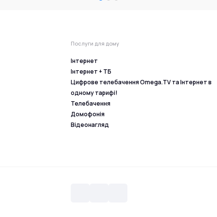
Послуги для дому
Інтернет
Інтернет + ТБ
Цифрове телебачення Omega.TV та Інтернет в
одному тарифі!
Телебачення
Домофонія
Відеонагляд