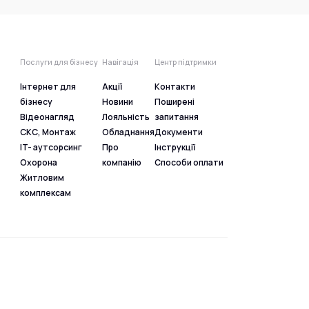
Послуги для бізнесу
Навігація
Центр підтримки
Інтернет для
Акції
Контакти
бізнесу
Новини
Поширені
Відеонагляд
Лояльність
запитання
СКС, Монтаж
Обладнання
Документи
IT- аутсорсинг
Про
Інструкції
Охорона
компанію
Способи оплати
Житловим
комплексам