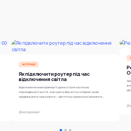
ІНСТРУКЦІЇ
Р
O
Як підключити роутер під час
відключення світла
Зве
ви
Відключення електроенергії давно стали частиною
обл
повсякденного життя. Але навіть без світла інтернет може
продовжувати працювати — достатньо правильно заживити
роутер...
До
Докладніше