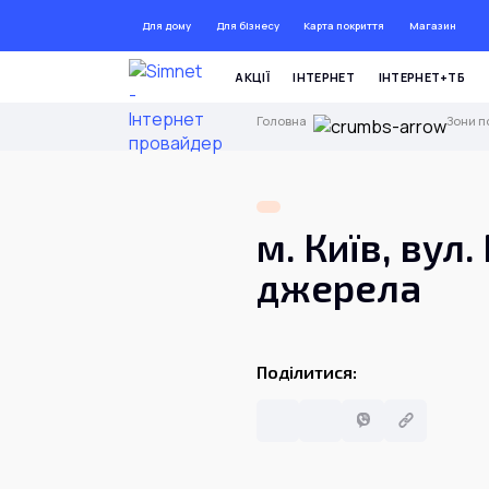
Для дому
Для бізнесу
Карта покриття
Магазин
ДО 7
АКЦІЇ
ІНТЕРНЕТ
ІНТЕРНЕТ+ТБ
Головна
Зони п
м. Київ, вул
джерела
Поділитися: