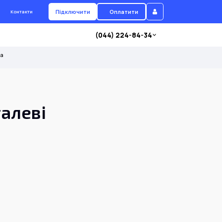
Підключити
Оплатити
Контакти
(044) 224-84-34
ла
талеві