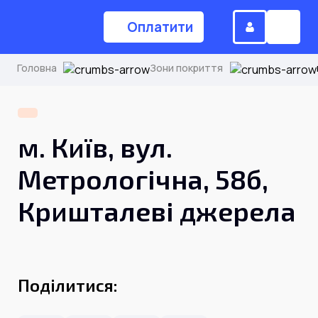
Оплатити
Головна
Зони покриття
(044) 224-84-34
м. Київ, вул.
Замовити дзвінок
Метрологічна, 58б,
Кришталеві джерела
Для дому
Головна
Поділитися:
Акції
Інтернет