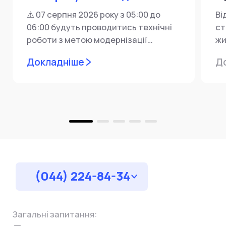
⚠️ 07 серпня 2026 року з 05:00 до
Ві
06:00 будуть проводитись технічні
ст
роботи з метою модернізації
жи
мережевої інфраструктури ⚙️ У...
ін
Докладніше
Д
пр
за
(044) 224-84-34
Загальні запитання: