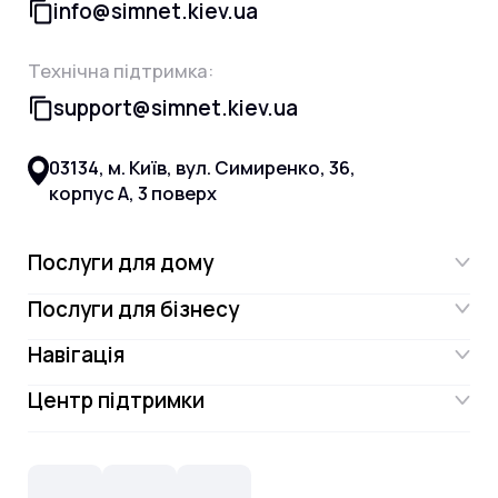
info@simnet.kiev.ua
Технічна підтримка:
support@simnet.kiev.ua
03134, м. Київ, вул. Симиренко, 36,
корпус А, 3 поверх
Послуги для дому
Послуги для бізнесу
Інтернет
Навігація
Інтернет для бізнесу
Інтернет + ТБ
Центр підтримки
Акції
Відеонагляд
Цифрове телебачення Omega.TV та
Контакти
Новини
СКС, Монтаж
Інтернет в одному тарифі!