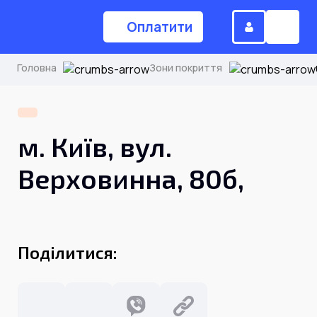
Оплатити
Головна
Зони покриття
(044) 224-84-34
м. Київ, вул.
Замовити дзвінок
Верховинна, 80б,
Для дому
Поділитися:
Головна
Акції
Інтернет