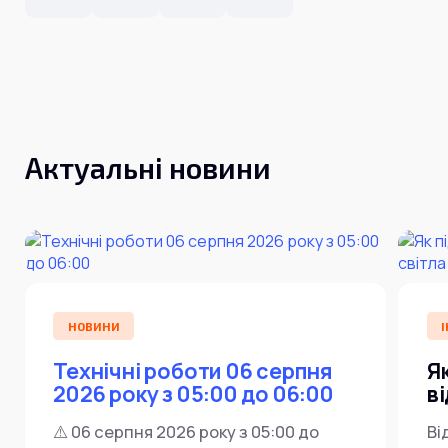
Інтернет+ТБ
Телебачення
Домофонія
Відеонагляд
Про нас
Допомога
Контакти
Інше
Для дому
Для бізнесу
Актуальні новини
Карта покриття
Магазин
Загальні запитання:
info@simnet.kiev.ua
НОВИНИ
І
Технічна підтримка:
support@simnet.kiev.ua
Технічні роботи 06 серпня
Я
2026 року з 05:00 до 06:00
в
03134, м. Київ, вул. Симиренко, 36,
⚠️ 06 серпня 2026 року з 05:00 до
Ві
корпус А, 3 поверх