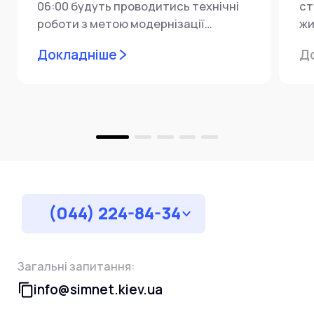
06:00 будуть проводитись технічні
ст
роботи з метою модернізації
жи
мережевої інфраструктури ⚙️ У...
ін
Докладніше
Д
пр
за
(044) 224-84-34
Загальні запитання:
info@simnet.kiev.ua