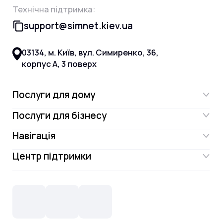
Технічна підтримка:
support@simnet.kiev.ua
03134, м. Київ, вул. Симиренко, 36,
корпус А, 3 поверх
Послуги для дому
Послуги для бізнесу
Інтернет
Навігація
Інтернет для бізнесу
Інтернет + ТБ
Центр підтримки
Акції
Відеонагляд
Цифрове телебачення Omega.TV та
Контакти
Новини
СКС, Монтаж
Інтернет в одному тарифі!
Поширені запитання
Лояльність
IT- аутсорсинг
Телебачення