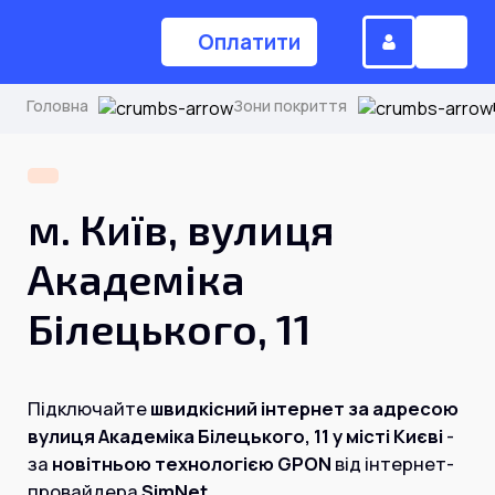
Оплатити
Головна
Зони покриття
(044) 224-84-34
м. Київ, вулиця
Замовити дзвінок
Академіка
Білецького, 11
Для дому
Головна
Підключайте
швидкісний інтернет за адресою
вулиця Академіка Білецького, 11 у місті Києві
-
Акції
за
новітньою технологією GPON
від інтернет-
Інтернет
провайдера
SimNet