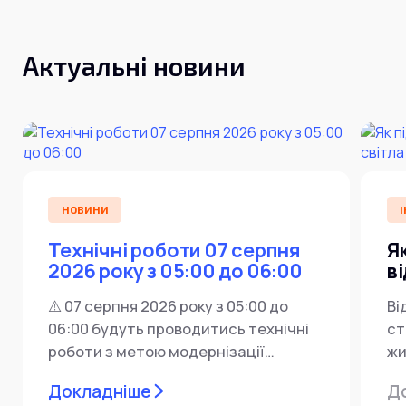
Актуальні новини
НОВИНИ
І
Технічні роботи 07 серпня
Я
2026 року з 05:00 до 06:00
в
⚠️ 07 серпня 2026 року з 05:00 до
Ві
06:00 будуть проводитись технічні
ст
роботи з метою модернізації
жи
мережевої інфраструктури ⚙️ У...
ін
Докладніше
Д
пр