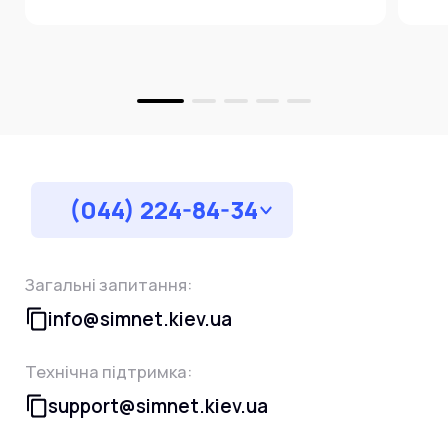
за
(044) 224-84-34
Загальні запитання:
info@simnet.kiev.ua
Технічна підтримка:
support@simnet.kiev.ua