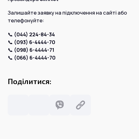
Інтернет+ТБ
Телебачення
Залишайте заявку на підключення на сайті або
Домофонія
Відеонагляд
телефонуйте:
Про нас
Допомога
Контакти
📞
(044) 224-84-34
Інше
📞
(093) 6-4444-70
Для дому
Для бізнесу
📞
(098) 6-4444-71
Карта покриття
📞
(066) 6-4444-70
Магазин
Загальні запитання:
Поділитися:
info@simnet.kiev.ua
Технічна підтримка:
support@simnet.kiev.ua
03134, м. Київ, вул. Симиренко, 36,
корпус А, 3 поверх