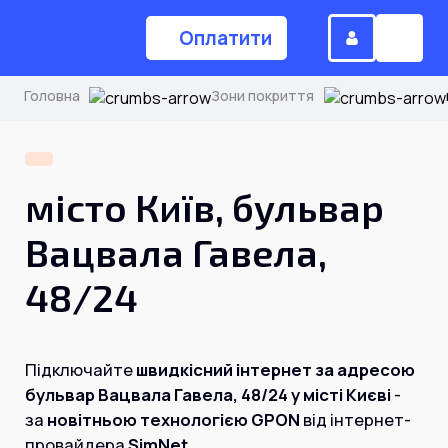
Оплатити
Головна
Зони покриття
(044) 224-84-34
місто Київ, бульвар
Замовити дзвінок
Вацвала Гавела,
48/24
Для дому
Головна
Підключайте
швидкісний інтернет за адресою
бульвар Вацвала Гавела, 48/24 у місті Києві
-
Акції
за
новітньою технологією GPON
від інтернет-
Інтернет
провайдера
SimNet