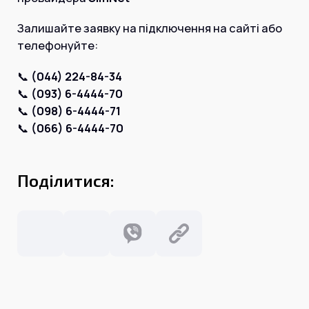
Інтернет+ТБ
Телебачення
Залишайте заявку на підключення на сайті або
Домофонія
Відеонагляд
телефонуйте:
Про нас
Допомога
Контакти
📞
(044) 224-84-34
Інше
📞
(093) 6-4444-70
Для дому
Для бізнесу
📞
(098) 6-4444-71
Карта покриття
📞
(066) 6-4444-70
Магазин
Загальні запитання:
Поділитися:
info@simnet.kiev.ua
Технічна підтримка:
support@simnet.kiev.ua
03134, м. Київ, вул. Симиренко, 36,
корпус А, 3 поверх