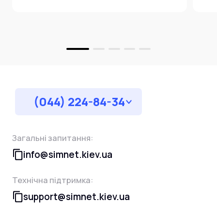
за
(044) 224-84-34
Загальні запитання:
info@simnet.kiev.ua
Технічна підтримка:
support@simnet.kiev.ua