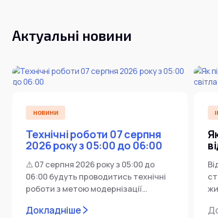
Актуальні новини
НОВИНИ
І
Технічні роботи 07 серпня
Я
2026 року з 05:00 до 06:00
в
⚠️ 07 серпня 2026 року з 05:00 до
Ві
06:00 будуть проводитись технічні
ст
роботи з метою модернізації
жи
мережевої інфраструктури ⚙️ У...
ін
Докладніше
Д
пр