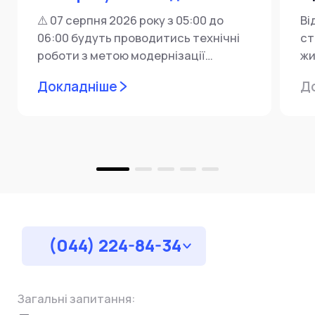
⚠️ 07 серпня 2026 року з 05:00 до
Ві
06:00 будуть проводитись технічні
ст
роботи з метою модернізації
жи
мережевої інфраструктури ⚙️ У...
ін
Докладніше
Д
пр
за
(044) 224-84-34
Загальні запитання: