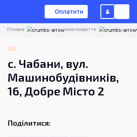
Оплатити
Головна
Зони покриття
(044) 224-84-34
с. Чабани, вул.
Замовити дзвінок
Машинобудівників,
16, Добре Місто 2
Для дому
Головна
Поділитися:
Акції
Інтернет