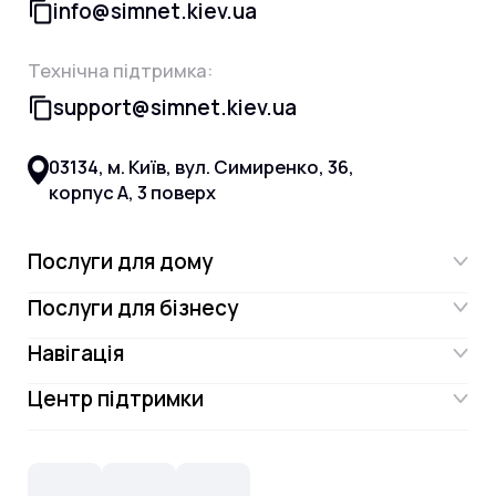
info@simnet.kiev.ua
Технічна підтримка:
support@simnet.kiev.ua
03134, м. Київ, вул. Симиренко, 36,
корпус А, 3 поверх
Послуги для дому
Послуги для бізнесу
Інтернет
Навігація
Інтернет для бізнесу
Інтернет + ТБ
Центр підтримки
Акції
Відеонагляд
Цифрове телебачення Omega.TV та
Контакти
Новини
СКС, Монтаж
Інтернет в одному тарифі!