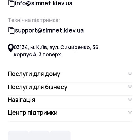
info@simnet.kiev.ua
Технічна підтримка:
support@simnet.kiev.ua
03134, м. Київ, вул. Симиренко, 36,
корпус А, 3 поверх
Послуги для дому
Послуги для бізнесу
Інтернет
Навігація
Інтернет для бізнесу
Інтернет + ТБ
Центр підтримки
Акції
Відеонагляд
Цифрове телебачення Omega.TV та
Контакти
Новини
СКС, Монтаж
Інтернет в одному тарифі!