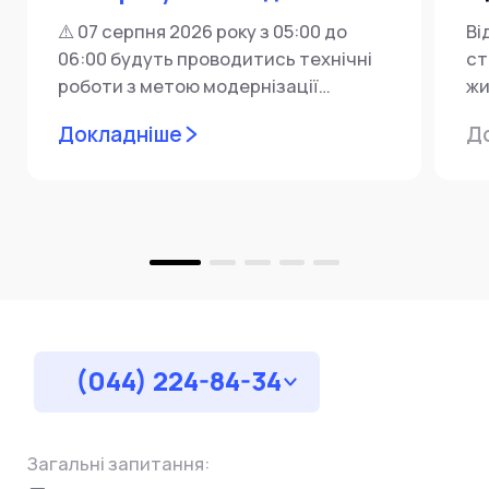
⚠️ 07 серпня 2026 року з 05:00 до
Ві
06:00 будуть проводитись технічні
ст
роботи з метою модернізації
жи
мережевої інфраструктури ⚙️ У...
ін
Докладніше
Д
пр
за
(044) 224-84-34
Загальні запитання: