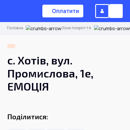
Оплатити
Головна
Зони покриття
(044) 224-84-34
с. Хотів, вул.
Замовити дзвінок
Промислова, 1е,
ЕМОЦІЯ
Для дому
Головна
Поділитися:
Акції
Інтернет