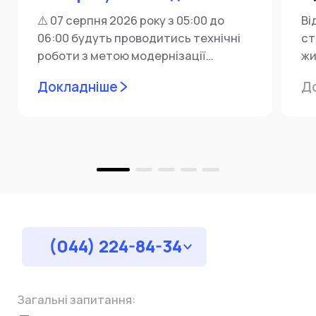
⚠️ 07 серпня 2026 року з 05:00 до
Ві
06:00 будуть проводитись технічні
ст
роботи з метою модернізації
жи
мережевої інфраструктури ⚙️ У...
ін
Докладніше
Д
пр
за
(044) 224-84-34
Загальні запитання: