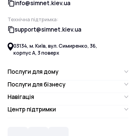
info@simnet.kiev.ua
Технічна підтримка:
support@simnet.kiev.ua
03134, м. Київ, вул. Симиренко, 36,
корпус А, 3 поверх
Послуги для дому
Послуги для бізнесу
Інтернет
Навігація
Інтернет для бізнесу
Інтернет + ТБ
Центр підтримки
Акції
Відеонагляд
Цифрове телебачення Omega.TV та
Контакти
Новини
СКС, Монтаж
Інтернет в одному тарифі!