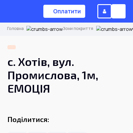
Оплатити
Головна
Зони покриття
(044) 224-84-34
с. Хотів, вул.
Замовити дзвінок
Промислова, 1м,
ЕМОЦІЯ
Для дому
Головна
Поділитися:
Акції
Інтернет