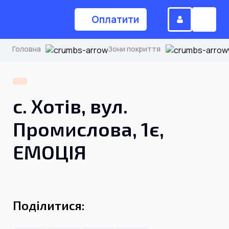
Оплатити
Головна
Зони покриття
(044) 224-84-34
с. Хотів, вул.
Замовити дзвінок
Промислова, 1є,
ЕМОЦІЯ
Для дому
Головна
Поділитися:
Акції
Інтернет