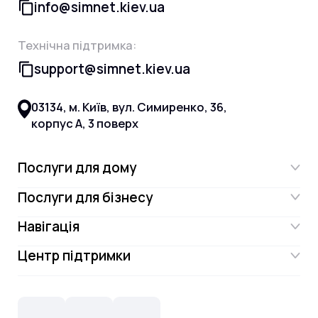
info@simnet.kiev.ua
Технічна підтримка:
support@simnet.kiev.ua
03134, м. Київ, вул. Симиренко, 36,
корпус А, 3 поверх
Послуги для дому
Послуги для бізнесу
Інтернет
Навігація
Інтернет для бізнесу
Інтернет + ТБ
Центр підтримки
Акції
Відеонагляд
Цифрове телебачення Omega.TV та
Контакти
Новини
СКС, Монтаж
Інтернет в одному тарифі!