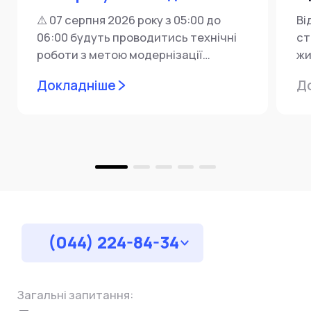
⚠️ 07 серпня 2026 року з 05:00 до
Ві
06:00 будуть проводитись технічні
ст
роботи з метою модернізації
жи
мережевої інфраструктури ⚙️ У...
ін
Докладніше
Д
пр
за
(044) 224-84-34
Загальні запитання: