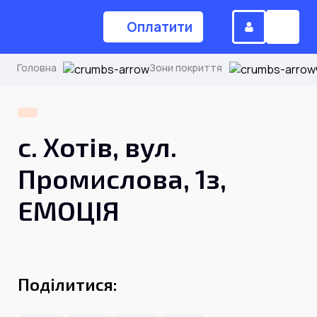
Оплатити
Головна
Зони покриття
(044) 224-84-34
с. Хотів, вул.
Замовити дзвінок
Промислова, 1з,
ЕМОЦІЯ
Для дому
Головна
Поділитися:
Акції
Інтернет