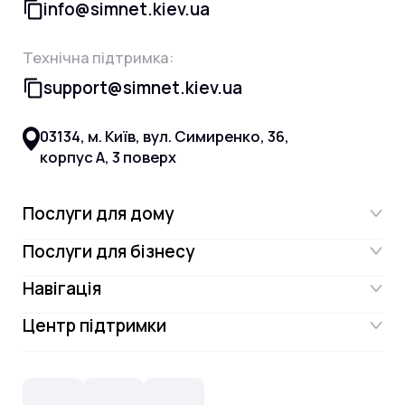
info@simnet.kiev.ua
Технічна підтримка:
support@simnet.kiev.ua
03134, м. Київ, вул. Симиренко, 36,
корпус А, 3 поверх
Послуги для дому
Послуги для бізнесу
Інтернет
Навігація
Інтернет для бізнесу
Інтернет + ТБ
Центр підтримки
Акції
Відеонагляд
Цифрове телебачення Omega.TV та
Контакти
Новини
СКС, Монтаж
Інтернет в одному тарифі!