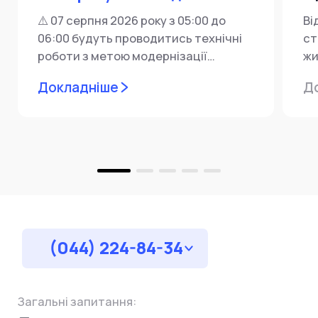
⚠️ 07 серпня 2026 року з 05:00 до
Ві
06:00 будуть проводитись технічні
ст
роботи з метою модернізації
жи
мережевої інфраструктури ⚙️ У...
ін
Докладніше
Д
пр
за
(044) 224-84-34
Загальні запитання: