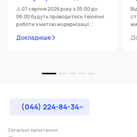
⚠️ 07 серпня 2026 року з 05:00 до
Ві
06:00 будуть проводитись технічні
ст
роботи з метою модернізації
жи
мережевої інфраструктури ⚙️ У...
ін
Докладніше
Д
пр
за
(044) 224-84-34
Загальні запитання: