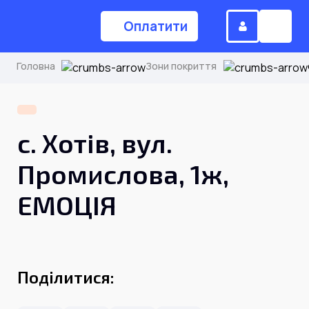
Оплатити
Головна
Зони покриття
(044) 224-84-34
с. Хотів, вул.
Замовити дзвінок
Промислова, 1ж,
ЕМОЦІЯ
Для дому
Головна
Поділитися:
Акції
Інтернет