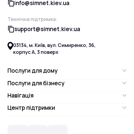
info@simnet.kiev.ua
Технічна підтримка:
support@simnet.kiev.ua
03134, м. Київ, вул. Симиренко, 36,
корпус А, 3 поверх
Послуги для дому
Послуги для бізнесу
Інтернет
Навігація
Інтернет для бізнесу
Інтернет + ТБ
Центр підтримки
Акції
Відеонагляд
Цифрове телебачення Omega.TV та
Контакти
Новини
СКС, Монтаж
Інтернет в одному тарифі!