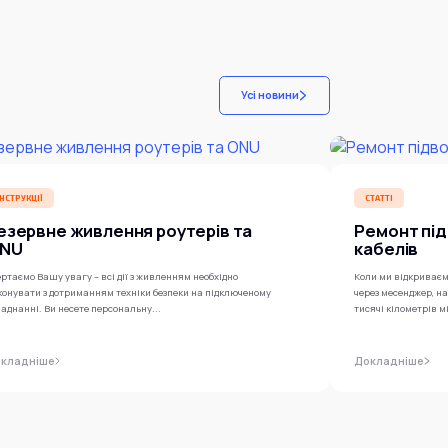
Усі новини
ІНСТРУКЦІЇ
СТАТТІ
езервне живлення роутерів та
Ремонт під
NU
кабелів
ртаємо Вашу увагу – всі дії з живленням необхідно
Коли ми відкриваєм
конувати з дотриманням техніки безпеки на підключеному
через месенджер, н
аднанні. Ви несете персональну...
тисячі кілометрів м
кладніше
Докладніше