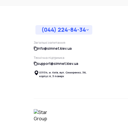
(044) 224-84-34
Загальні запитання:
info@simnet.kiev.ua
Технічна підтримка:
support@simnet.kiev.ua
03134, м. Київ, вул. Симиренко, 36,
корпус А, 3 поверх