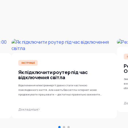
ІНСТРУКЦІЇ
Р
O
Як підключити роутер під час
відключення світла
Зве
ви
Відключення електроенергії давно стали частиною
обл
повсякденного життя. Але навіть без світла інтернет може
продовжувати працювати — достатньо правильно заживити
роутер...
До
Докладніше