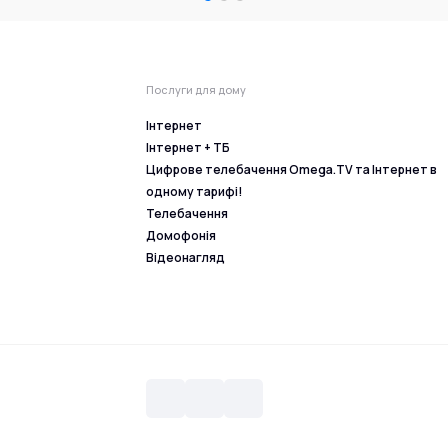
Послуги для дому
Інтернет
Інтернет + ТБ
Цифрове телебачення Omega.TV та Інтернет в
одному тарифі!
Телебачення
Домофонія
Відеонагляд