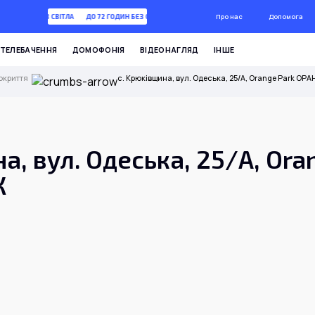
Про нас
Допомога
 72 ГОДИН БЕЗ СВІТЛА
ДО 72 ГОДИН БЕЗ СВІТЛА
ТЕЛЕБАЧЕННЯ
ДОМОФОНІЯ
ВІДЕОНАГЛЯД
ІНШЕ
окриття
с. Крюківщина, вул. Одеська, 25/А, Orange Park ОР
а, вул. Одеська, 25/А, Ora
К