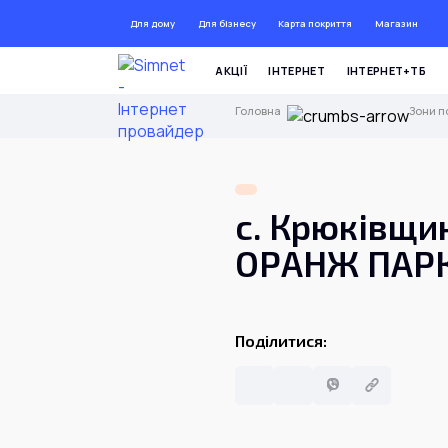
Для дому
Для бізнесу
Карта покриття
Магазин
ДО
АКЦІЇ
ІНТЕРНЕТ
ІНТЕРНЕТ+ТБ
Головна
Зони п
с. Крюківщин
ОРАНЖ ПАР
Поділитися: