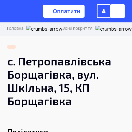
Оплатити
Головна
Зони покриття
(044) 224-84-34
с. Петропавлівська
Замовити дзвінок
Борщагівка, вул.
Шкільна, 15, КП
Для дому
Борщагівка
Головна
Акції
Інтернет
Поділитися: