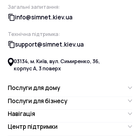
Загальні запитання:
info@simnet.kiev.ua
Технічна підтримка:
support@simnet.kiev.ua
03134, м. Київ, вул. Симиренко, 36,
корпус А, 3 поверх
Послуги для дому
Послуги для бізнесу
Інтернет
Навігація
Інтернет для бізнесу
Інтернет + ТБ
Центр підтримки
Акції
Відеонагляд
Цифрове телебачення Omega.TV та
Контакти