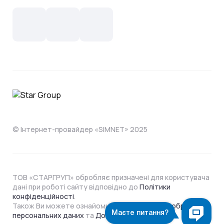
Новини
СКС, Монтаж
Інтернет в одному тарифі!
Поширені запитання
Лояльність
IT- аутсорсинг
Телебачення
Документи
Обладнання
Охорона
Домофонія
Інструкції
Про компанію
Житловим комплексам
Відеонагляд
Способи оплати
© Інтернет-провайдер «SIMNET» 2025
ТОВ «СТАРГРУП» обробляє призначені для користувача
дані при роботі сайту відповідно до
Політики
конфіденційності
.
Також Ви можете ознайомитися з
Політикою обробки
персональних даних
та
Договором Оферти