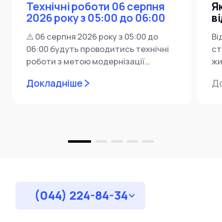
Технічні роботи 06 серпня
Я
2026 року з 05:00 до 06:00
в
⚠️ 06 серпня 2026 року з 05:00 до
Ві
06:00 будуть проводитись технічні
ст
роботи з метою модернізації
жи
мережевої інфраструктури ⚙️ У...
ін
Докладніше
Д
пр
за
(044) 224-84-34