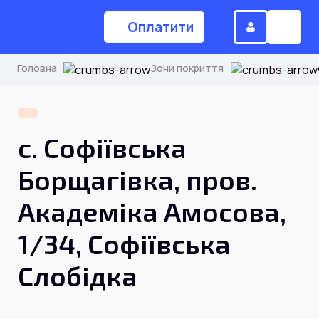
Оплатити
Головна
Зони покриття
(044) 224-84-34
с. Софіївська
Замовити дзвінок
Борщагівка, пров.
Академіка Амосова,
Для дому
1/34, Софіївська
Головна
Слобідка
Акції
Інтернет