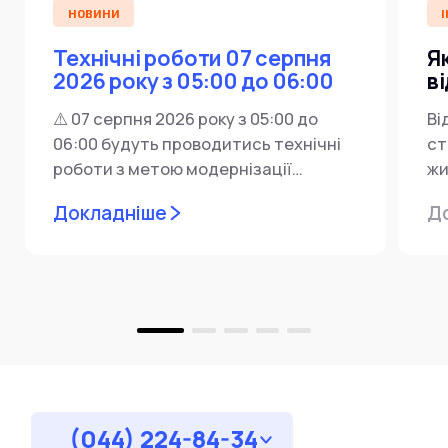
НОВИНИ
І
Технічні роботи 07 серпня
Я
2026 року з 05:00 до 06:00
в
⚠️ 07 серпня 2026 року з 05:00 до
Ві
06:00 будуть проводитись технічні
ст
роботи з метою модернізації
жи
мережевої інфраструктури ⚙️ У...
ін
Докладніше
Д
пр
за
(044) 224-84-34