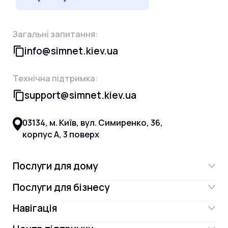
Загальні запитання:
info@simnet.kiev.ua
Технічна підтримка:
support@simnet.kiev.ua
03134, м. Київ, вул. Симиренко, 36,
корпус А, 3 поверх
Послуги для дому
Послуги для бізнесу
Інтернет
Навігація
Інтернет для бізнесу
Інтернет + ТБ