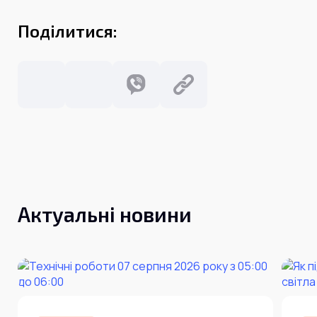
Інтернет+ТБ
Телебачення
Поділитися:
Домофонія
Відеонагляд
Про нас
Допомога
Контакти
Інше
Для дому
Для бізнесу
Карта покриття
Магазин
Загальні запитання:
info@simnet.kiev.ua
Актуальні новини
Технічна підтримка:
support@simnet.kiev.ua
03134, м. Київ, вул. Симиренко, 36,
корпус А, 3 поверх