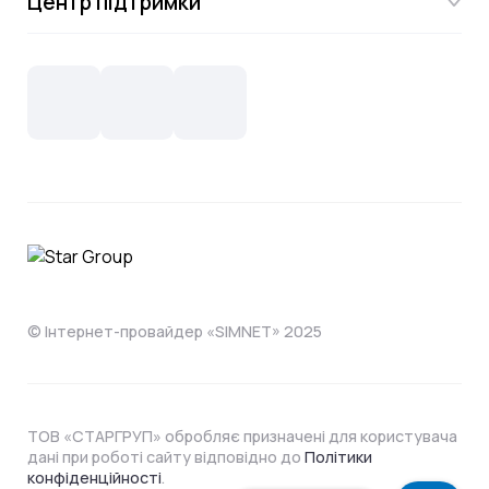
Центр підтримки
Акції
Відеонагляд
Цифрове телебачення Omega.TV та
Контакти
Новини
СКС, Монтаж
Інтернет в одному тарифі!
Поширені запитання
Лояльність
IT- аутсорсинг
Телебачення
Документи
Обладнання
Охорона
Домофонія
Інструкції
Про компанію
Житловим комплексам
Відеонагляд
Способи оплати
© Інтернет-провайдер «SIMNET» 2025
ТОВ «СТАРГРУП» обробляє призначені для користувача
дані при роботі сайту відповідно до
Політики
конфіденційності
.