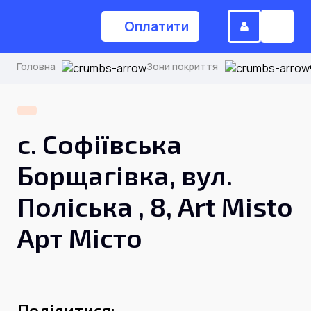
Оплатити
Головна
Зони покриття
(044) 224-84-34
с. Софіївська
Замовити дзвінок
Борщагівка, вул.
Поліська , 8, Art Misto
Для дому
Арт Місто
Головна
Акції
Інтернет
Поділитися: