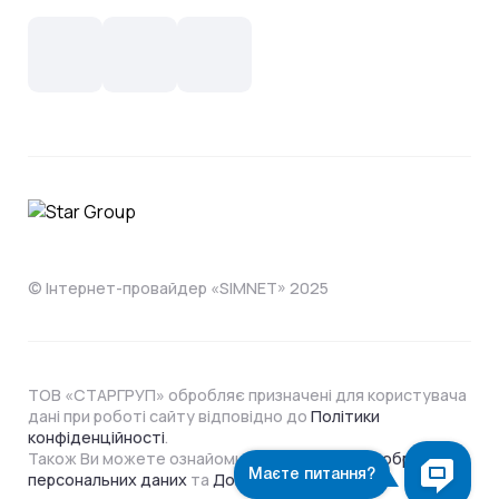
Новини
СКС, Монтаж
Інтернет в одному тарифі!
Поширені запитання
Лояльність
IT- аутсорсинг
Телебачення
Документи
Обладнання
Охорона
Домофонія
Інструкції
Про компанію
Житловим комплексам
Відеонагляд
Способи оплати
© Інтернет-провайдер «SIMNET» 2025
ТОВ «СТАРГРУП» обробляє призначені для користувача
дані при роботі сайту відповідно до
Політики
конфіденційності
.
Також Ви можете ознайомитися з
Політикою обробки
персональних даних
та
Договором Оферти