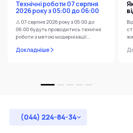
Технічні роботи 07 серпня
Я
2026 року з 05:00 до 06:00
в
⚠️ 07 серпня 2026 року з 05:00 до
Ві
06:00 будуть проводитись технічні
ст
роботи з метою модернізації
жи
мережевої інфраструктури ⚙️ У...
ін
Докладніше
Д
пр
за
(044) 224-84-34