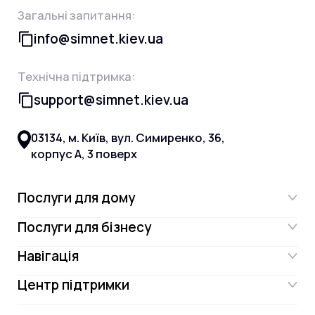
Загальні запитання:
info@simnet.kiev.ua
Технічна підтримка:
support@simnet.kiev.ua
03134, м. Київ, вул. Симиренко, 36,
корпус А, 3 поверх
Послуги для дому
Послуги для бізнесу
Інтернет
Навігація
Інтернет для бізнесу
Інтернет + ТБ
Центр підтримки
Акції
Відеонагляд
Цифрове телебачення Omega.TV та
Контакти