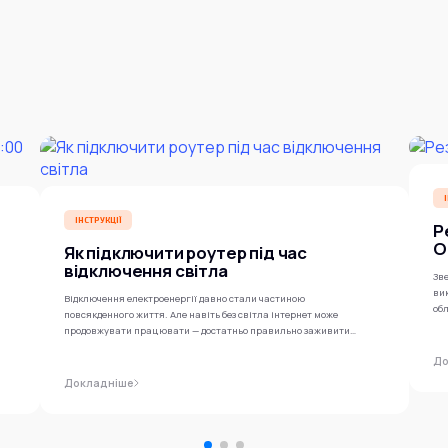
ІНСТРУКЦІЇ
Р
O
Як підключити роутер під час
відключення світла
Зве
ви
Відключення електроенергії давно стали частиною
обл
повсякденного життя. Але навіть без світла інтернет може
продовжувати працювати — достатньо правильно заживити
роутер...
До
Докладніше