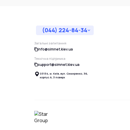
(044) 224-84-34
Загальні запитання:
info@simnet.kiev.ua
Технічна підтримка:
support@simnet.kiev.ua
03134, м. Київ, вул. Симиренко, 36,
корпус А, 3 поверх