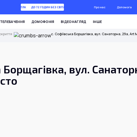
Про нас
Допомога
ГОДИН БЕЗ СВІТЛА
ДО 72 ГОДИН БЕЗ СВІТЛА
ТЕЛЕБАЧЕННЯ
ДОМОФОНІЯ
ВІДЕОНАГЛЯД
ІНШЕ
окриття
с. Софіївська Борщагівка, вул. Санаторна, 29а, Art 
а Борщагівка, вул. Санаторн
істо