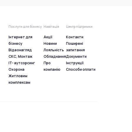
Послуги для бізнесу
Навігація
Центр підтримки
Інтернет для
Акції
Контакти
бізнесу
Новини
Поширені
Відеонагляд
Лояльність
запитання
СКС, Монтаж
Обладнання
Документи
IT- аутсорсинг
Про
Інструкції
Охорона
компанію
Способи оплати
Житловим
комплексам