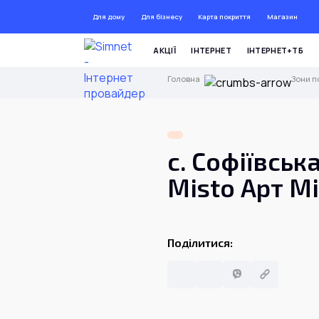
Для дому
Для бізнесу
Карта покриття
Магазин
ДО 72 
АКЦІЇ
ІНТЕРНЕТ
ІНТЕРНЕТ+ТБ
Головна
Зони п
с. Софіївськ
Misto Арт М
Поділитися: