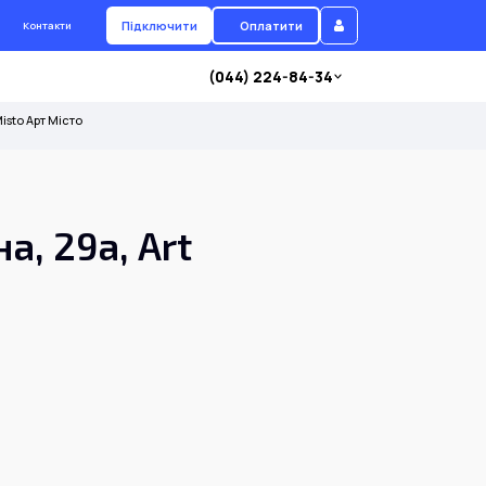
Підключити
Оплатити
Контакти
(044) 224-84-34
Misto Арт Місто
а, 29а, Art