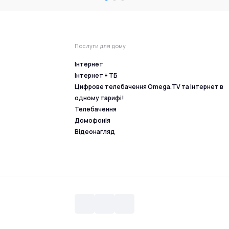
Послуги для дому
Інтернет
Інтернет + ТБ
Цифрове телебачення Omega.TV та Інтернет в
одному тарифі!
Телебачення
Домофонія
Відеонагляд