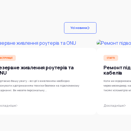
Усі новини
ІНСТРУКЦІЇ
СТАТТІ
езервне живлення роутерів та
Ремонт під
NU
кабелів
ртаємо Вашу увагу – всі дії з живленням необхідно
Коли ми відкриваєм
конувати з дотриманням техніки безпеки на підключеному
через месенджер, н
аднанні. Ви несете персональну...
тисячі кілометрів м
кладніше
Докладніше